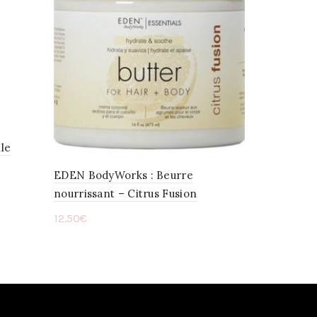
ile
EDEN BodyWorks : Beurre
nourrissant – Citrus Fusion
12.50
€
Ajouter au panier