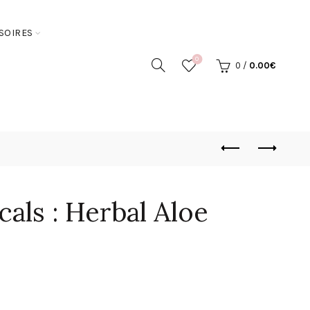
SOIRES
0
0
/
0.00
€
cals : Herbal Aloe