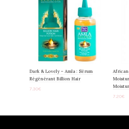
Dark & Lovely – Amla : Sérum
African
Régénérant Billion Hair
Moistur
Moistur
7.30
€
7.20
€
Ajouter au panier
Ajou