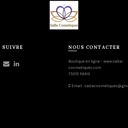
 SUIVRE
NOUS CONTACTER
Boutique en ligne –
www.saba-
cosmetiques.com
75015 PARIS
Email :
sabacosmetiques@gma