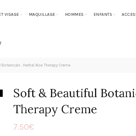
T VISAGE
MAQUILLAGE
HOMMES
ENFANTS
ACCES
T
 Botanicals : Herbal Aloe Therapy Creme
Soft & Beautiful Botani
Therapy Creme
7.50
€