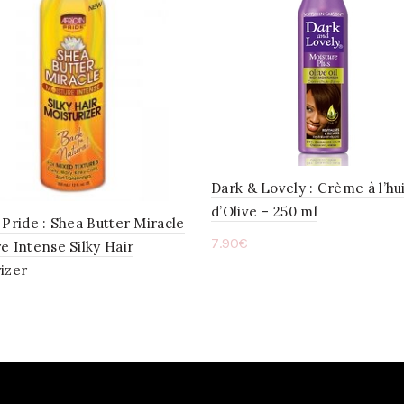
Dark & Lovely : Crème à l’hu
d’Olive – 250 ml
 Pride : Shea Butter Miracle
7.90
€
e Intense Silky Hair
izer
Ajouter au panier
ter au panier