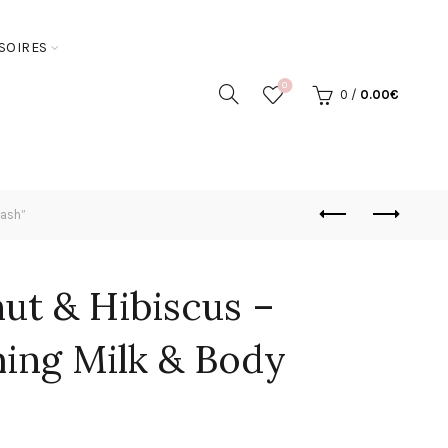
SOIRES
0
0
/
0.00
€
Wash”
ut & Hibiscus –
ing Milk & Body