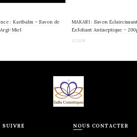
nce : Karibalm – Savon de
MAKARI : Savon Eclaircissan
Argi-Miel
Exfoliant Antiseptique – 200
12.50
€
ter au panier
Ajouter au panier
 SUIVRE
NOUS CONTACTER