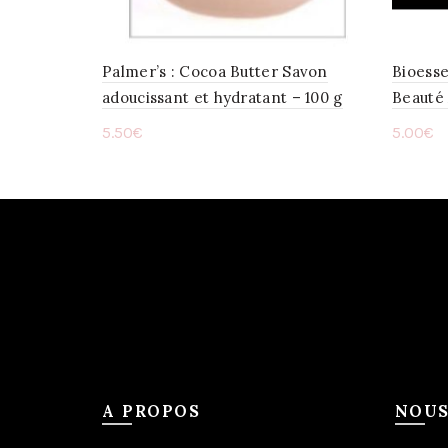
Palmer’s : Cocoa Butter Savon
Bioesse
adoucissant et hydratant – 100 g
Beauté 
5.50
€
5.00
€
Ajouter au panier
Ajou
A PROPOS
NOUS