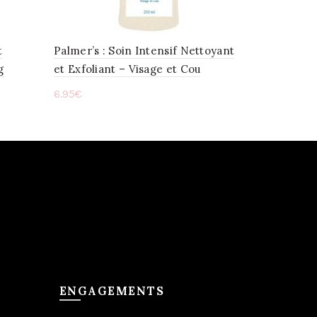
t
Palmer’s : Soin Intensif Nettoyant
g
et Exfoliant – Visage et Cou
6.95
€
Ajouter au panier
ENGAGEMENTS