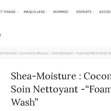
T VISAGE
MAQUILLAGE
HOMMES
ENFANTS
ACCES
T
a-Moisture : Coconut & Hibiscus – Soin Nettoyant -“Foaming Milk & Body 
Shea-Moisture : Cocon
Soin Nettoyant -“Foam
Wash”