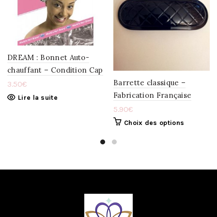
LA
LA
WISHLIST
WISHLIST
DREAM : Bonnet Auto-
chauffant – Condition Cap
Barrette classique –
3.50
€
Fabrication Française
Lire la suite
5.90
€
Choix des options