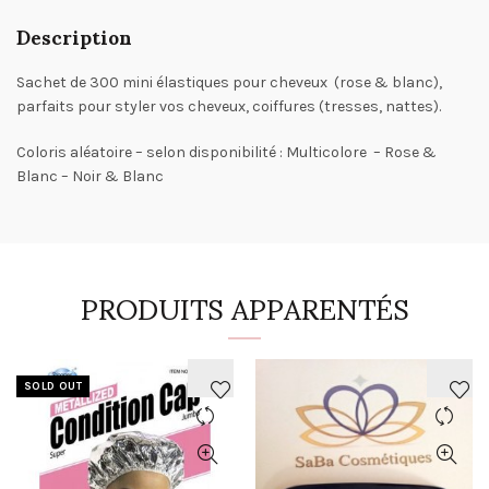
Description
Sachet de 300 mini élastiques pour cheveux (rose & blanc),
parfaits pour styler vos cheveux, coiffures (tresses, nattes).
Coloris aléatoire – selon disponibilité : Multicolore – Rose &
Blanc – Noir & Blanc
PRODUITS APPARENTÉS
SOLD OUT
AJOUTER
AJOUTER
À
À