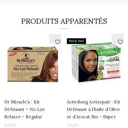
PRODUITS APPARENTÉS
SOLD OUT
AJOUTER
AJOUTER
À
À
LA
LA
WISHLIST
WISHLIST
Dr Miracle’s : Kit
Activilong Actirepair : Kit
Défrisant – No Lye
Défrisant à l’huile d’Olive
Relaxer – Regular
et d’Avocat Bio – Super
9.50
€
9.50
€