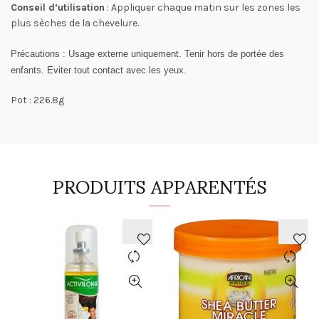
Conseil d’utilisation
: Appliquer chaque matin sur les zones les
plus sèches de la chevelure.
Précautions
: Usage externe uniquement. Tenir hors de portée des
enfants. Eviter tout contact avec les yeux.
Pot : 226.8g
PRODUITS APPARENTÉS
AJOUTER
AJOUTER
À
À
LA
LA