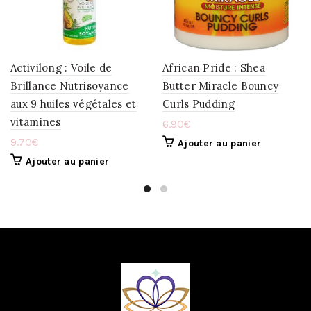
WISHLIST
WISHLIST
Activilong : Voile de
African Pride : Shea
Brillance Nutrisoyance
Butter Miracle Bouncy
aux 9 huiles végétales et
Curls Pudding
vitamines
6.90
€
9.70
€
Ajouter au panier
Ajouter au panier