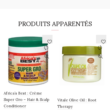
PRODUITS APPARENTÉS
AJOUTER
AJOUTER
À
À
LA
LA
WISHLIST
WISHLIST
Africa’s Best : Crème
Super Gro – Hair & Scalp
Vitale Olive Oil : Root
Conditioner
Therapy