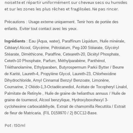
noisette et répartir uniformément sur cheveux secs ou humides
et sur les zones les plus rêches et fragilisées. Ne pas rincer.
Précautions
: Usage externe uniquement. Tenir hors de portée des
enfants. Eviter tout contact avec les yeux.
Ingrédients
: Eau (Aqua, water), Paraffinum Liquidum, Huile minérale,
Cétéaryl Alcool, Glycérine, Pétrolatum, Peg-100 Stéarate, Glycéryl
Stéarate, Diméthicone, Paraffine, Ceteareth-20, Dicétyl Phosphate,
Ceteth-10 Phosphate, Parfum, Méthylparabène, Panthénol,
Triéthanolamine, Ethylparaben, Butyrospermum Parkii Bytter / Beurre
de Karité, Laureth-4, Propylène Glycol, Laureth-23, Chlorhexidine
Dihydrochloride, Amyl Cinnamal Benzyl Benzoate, Limonène,
Coumarine, 2 Oléido-1,3-Octadécanediol, Acétate de Tocopheryl Linalol,
Palmitate de Retinyle , Huile de graine de helianthus annuus / Huile de
graine de tournesol, Alcool benzylique, Hydroxyboxohexyl 3-
cyclohexène carboxaldéhyde, Extrait de chamomilla Recuttita / Extrait
de fleur de Matricaria. (FIL D159970 / 2) BCC12-Base.
Pot : 150ml