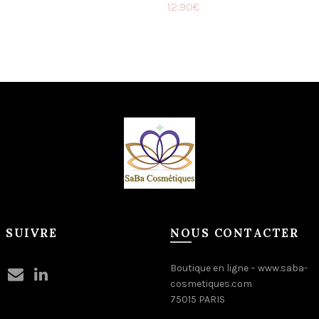
12.90
€
Ajouter au panier
ter au panier
 SUIVRE
NOUS CONTACTER
Boutique en ligne –
www.saba-
cosmetiques.com
75015 PARIS