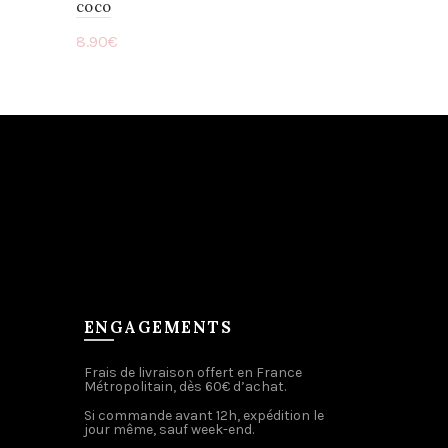
coco
8.90
€
Ajouter au panier
ENGAGEMENTS
Frais de livraison offert en France
Métropolitain, dès 60€ d’achat.
Si commande avant 12h, expédition le
jour même, sauf week-end.