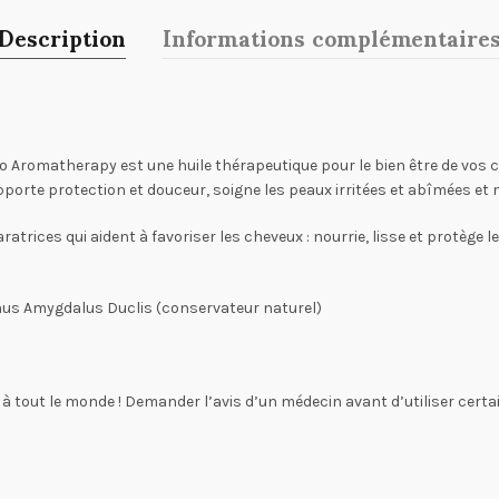
Description
Informations complémentaire
romatherapy est une huile thérapeutique pour le bien être de vos che
pporte protection et douceur, soigne les peaux irritées et abîmées et 
trices qui aident à favoriser les cheveux : nourrie, lisse et protège 
unus Amygdalus Duclis (conservateur naturel)
 à tout le monde ! Demander l’avis d’un médecin avant d’utiliser certai