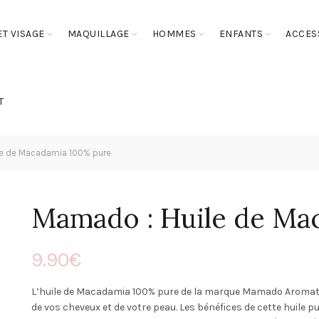
T VISAGE
MAQUILLAGE
HOMMES
ENFANTS
ACCES
T
e de Macadamia 100% pure
Mamado : Huile de Ma
9.90
€
L’huile de Macadamia 100% pure de la marque Mamado Aromathe
de vos cheveux et de votre peau. Les bénéfices de cette huile p