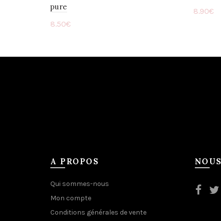
pure
8.90
€
8.50
€
Ajou
Ajouter au panier
A PROPOS
NOUS
Qui sommes-nous
Mon compte
Conditions générales de vente