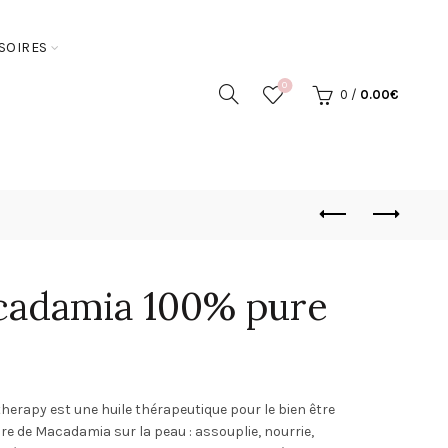
SOIRES
0
0
/
0.00
€
cadamia 100% pure
rapy est une huile thérapeutique pour le bien être
ure de Macadamia sur la peau : assouplie, nourrie,