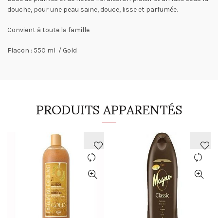
douche, pour une peau saine, douce, lisse et parfumée.
Convient à toute la famille
Flacon : 550 ml / Gold
PRODUITS APPARENTÉS
AJOUTER
AJOUTER
À
À
LA
LA
WISHLIST
WISHLIST