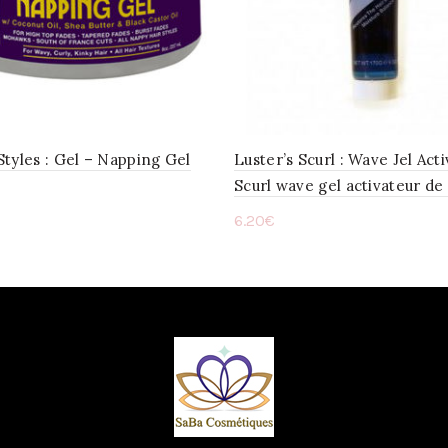
tyles : Gel – Napping Gel
Luster’s Scurl : Wave Jel Act
Scurl wave gel activateur de
6.20
€
ter au panier
Ajouter au panier