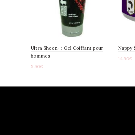
Ultra Sheen- : Gel Coiffant pour
Nappy S
hommes
14.90
€
5.90
€
Ajou
Ajouter au panier