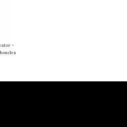
ivator –
 boucles