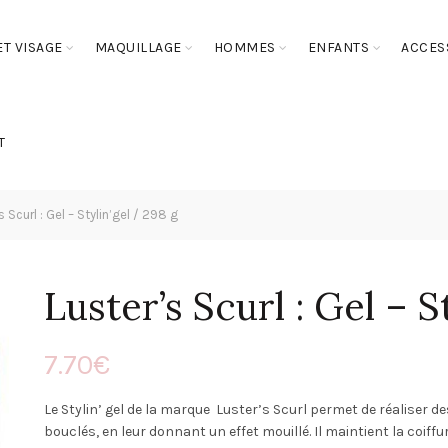
T VISAGE
MAQUILLAGE
HOMMES
ENFANTS
ACCES
T
 Scurl : Gel – Stylin’gel / 298 g
Luster’s Scurl : Gel – S
7.70
€
Le Stylin’ gel de la marque Luster’s Scurl permet de réaliser 
bouclés, en leur donnant un effet mouillé. Il maintient la coiff