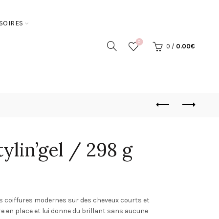
SOIRES
0
0
/
0.00
€
tylin’gel / 298 g
des coiffures modernes sur des cheveux courts et
ure en place et lui donne du brillant sans aucune