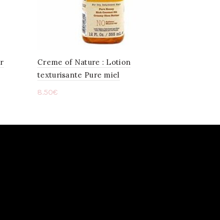
er
Creme of Nature : Lotion
texturisante Pure miel
8.50
€
Ajouter au panier