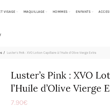
T VISAGE
MAQUILLAGE
HOMMES
ENFANTS
ACCES
T
es
Luster’s Pink : XVO Lotion Capillaire à l’Huile d’Olive Vierge Extra
Luster’s Pink : XVO Lot
l’Huile d’Olive Vierge 
7.90
€