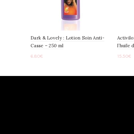
Dark & Lovely : Lotion Soin Anti-
Activilo
Casse – 250 ml
l’huile 
6.80
€
15.50
€
Ajouter au panier
Ajou