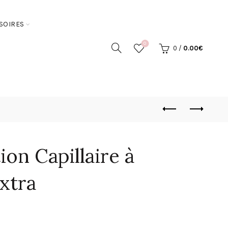
SOIRES
0
0
/
0.00
€
ion Capillaire à
Extra