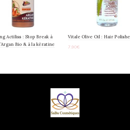
ng Actiliss : Stop Break à
Vitale Olive Oil : Hair Polish
d’Argan Bio & à la kératine
7.90
€
Ajouter au panier
ter au panier