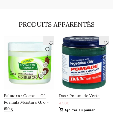
PRODUITS APPARENTÉS
AJOUTER
AJOUTER
À
À
LA
LA
WISHLIST
WISHLIST
Palmer’s : Coconut Oil
Dax : Pommade Verte
Formula Moisture Gro –
4.50
€
150 g
Ajouter au panier