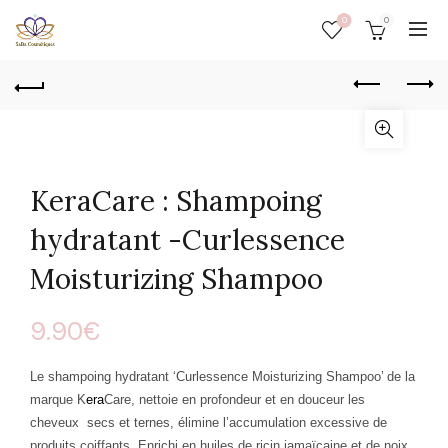
0
0
KeraCare : Shampoing
hydratant -Curlessence
Moisturizing Shampoo
9.90
€
Le shampoing hydratant ‘
Curlessence
Moisturizing Shampoo’
de la
marque
K
era
C
are
, nettoie en profondeur et en douceur
les
cheveux secs et ternes, élimine l’accumulation excessive de
produits coiffants.
Enrichi en huiles
de ricin jamaïcaine et de noix