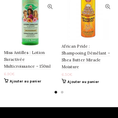
AJOUTER
AJOUTER
À
À
LA
LA
WISHLIST
WISHLIST
African Pride :
Miss Antilles : Lotion
Shampooing Démêlant –
Suractivée
Shea Butter Miracle
Multicroissance – 150ml
Moisture
6.90
€
6.50
€
Ajouter au panier
Ajouter au panier