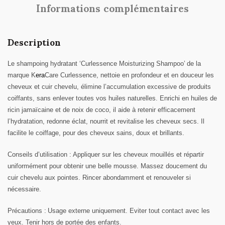
Informations complémentaires
Description
Le shampoing hydratant ‘
Curlessence
Moisturizing Shampoo’
de la
marque
K
era
C
are
Curlessence, nettoie en profondeur et en douceur
les
cheveux et cuir chevelu, élimine l’accumulation excessive de produits
coiffants,
sans enlever toutes vos huiles naturelles.
Enrichi en huiles
de
ricin jamaïcaine et de noix de coco,
il
aide à retenir efficacement
l’hydratation,
redonne éclat, nourrit et revitalise les cheveux secs. Il
facilit
e
le coiffage, p
our des cheveux sains, doux et
brillants.
Conseils d’utilisation :
Appliquer sur les cheveux mouillés et répartir
uniformément pour obtenir une belle mousse. Massez doucement
du
cuir chevelu
aux pointes.
Rincer abondamment et r
enouveler si
nécessaire.
Précautions
:
Usage externe uniquement. Eviter tout contact avec les
yeux. Tenir hors de portée des enfants.