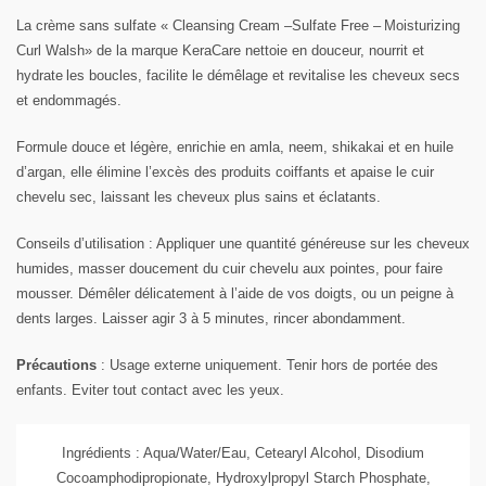
La crème
sans sulfate
«
Cleansing Cream –
Sulfate Free –
Moisturizing
Curl Walsh
»
de la marque
K
era
C
are
nettoie en douceur,
nourrit et
hydrate
les
boucles,
facilite le démêlage et revitalise les cheveux secs
et endommagés.
Formule
douce et légère,
e
nrichie en amla, neem, shikakai et en huile
d’argan, elle élimine l
’
excès des produits
coiffants
et apaise le
cuir
chevelu
sec,
laissant
les
cheveux plus sain
s et éclatants.
Conseils
d’utilisation
: Appliquer une quantité généreuse sur les cheveux
humides, masser doucement du cuir chevelu aux pointes,
pour faire
mousser.
Démêler délicatement à l’aide de vos doigts, ou un peigne à
dents larges. Laisser agir 3 à 5 minutes, rincer abondamment.
Précautions
: Usage externe uniquement. Tenir hors de portée des
enfants. Eviter tout contact avec les yeux.
Ingrédients
: Aqua/Water/Eau, Cetearyl Alcohol, Disodium
Cocoamphodipropionate, Hydroxylpropyl Starch Phosphate,