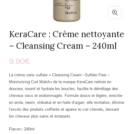
KeraCare : Crème nettoyante
– Cleansing Cream – 240ml
9.90
€
La crème
sans sulfate
«
Cleansing Cream –
Sulfate Free –
Moisturizing Curl Walsh
»
de la marque
K
era
C
are
nettoie en
douceur,
nourrit et hydrate
les
boucles,
facilite le démêlage des
cheveux secs et endommagés
.
Formule
douce et légère,
e
nrichie
en amla, neem, shikakai et en huile d’argan, elle revitalise,
élimine
l’
excès des produits
coiffants
et apaise le
cuir chevelu
,
laissant
les
cheveux plus sain
s et éclatants.
Flacon
:
240ml