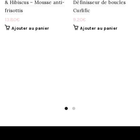
& Hibiscus – Mousse anti-
Définisseur de boucles
frisottis
Curlific
À
À
13.80
€
9.20
€
LA
LA
Ajouter au panier
Ajouter au panier
WISHLIST
WISHLIST