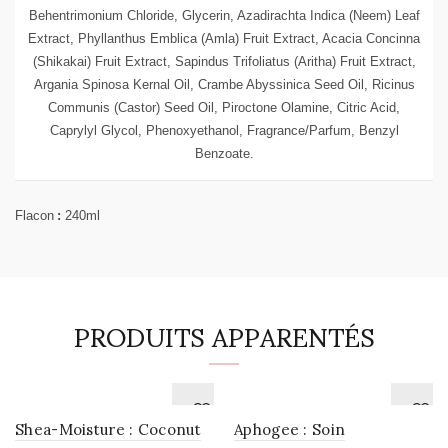
Behentrimonium Chloride, Glycerin, Azadirachta Indica (Neem) Leaf
Extract, Phyllanthus Emblica (Amla) Fruit Extract, Acacia Concinna
(Shikakai) Fruit Extract, Sapindus Trifoliatus (Aritha) Fruit Extract,
Argania Spinosa Kernal Oil, Crambe Abyssinica Seed Oil, Ricinus
Communis (Castor) Seed Oil, Piroctone Olamine, Citric Acid,
Caprylyl Glycol, Phenoxyethanol, Fragrance/Parfum, Benzyl
Benzoate.
Flacon
:
240ml
PRODUITS APPARENTÉS
Shea-Moisture : Coconut
Aphogee : Soin
AJOUTER
AJOUTER