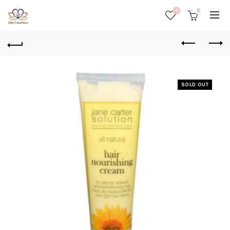
0
0
SOLD OUT