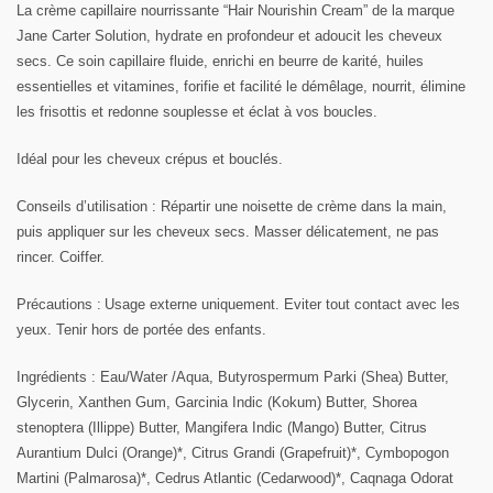
La crème capillaire nourrissante “Hair Nourishin Cream” de la marque
Jane Carter Solution, hydrate en profondeur et adoucit les cheveux
secs.
Ce soin capillaire fluide, enrichi en beurre de karité, huiles
essentielles et vitamines, f
orifie et facilité le démêlage,
nourrit, élimine
les frisottis et redonne souplesse et éclat à vos boucles.
Idéal pour les cheveux crépus et bouclés.
Conseils d’utilisation
: Répartir une noisette de crème dans la main,
puis appliquer sur les cheveux secs. Masser délicatement, ne pas
rincer. Coiffer.
Précautions
:
Usage externe uniquement. Eviter tout contact avec les
yeux. Tenir hors de portée des enfants.
Ingrédients
:
Eau/W
ater /Aqua, Butyrospermum Parki (Shea) Butter,
Glycerin, Xanthen Gum, Garcinia Indic (Kokum) Butter, Shorea
stenoptera (Illippe) Butter, Mangifera Indic (Mango) Butter, Citrus
Aurantium Dulci (Orange)*, Citrus Grandi (Grapefruit)*, Cymbopogon
Martini (Palmarosa)*, Cedrus Atlantic (Cedarwood)*, Caqnaga Odorat