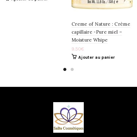
WISHLIST
WISHLIST
Creme of Nature : Crème
capillaire -Pure miel –
Moisture Whipe
9.50
€
Ajouter au panier