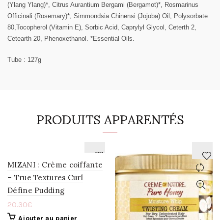
(Ylang Ylang)*, Citrus Aurantium Bergami (Bergamot)*, Rosmarinus
Officinali (Rosemary)*, Simmondsia Chinensi (Jojoba) Oil, Polysorbate
80,Tocopherol (Vitamin E), Sorbic Acid, Caprylyl Glycol, Ceterth 2,
Cetearth 20, Phenoxethanol. *Essential Oils.
Tube : 127g
PRODUITS APPARENTÉS
MIZANI : Crème coiffante
– True Textures Curl
AJOUTER
AJOUTER
Défine Pudding
À
À
20.30
€
LA
LA
Ajouter au panier