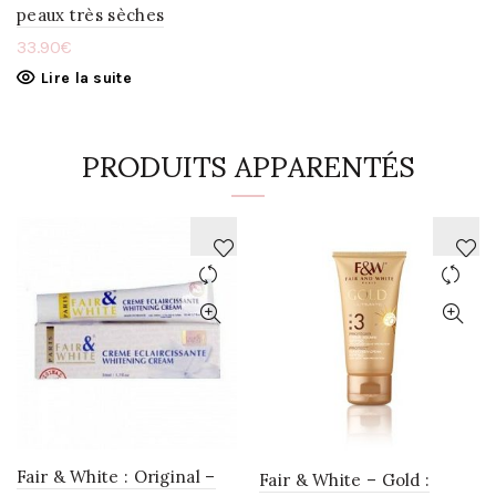
peaux très sèches
33.90
€
Lire la suite
PRODUITS APPARENTÉS
AJOUTER
AJOUTER
À
À
LA
LA
WISHLIST
WISHLIST
Fair & White : Original –
Fair & White – Gold :