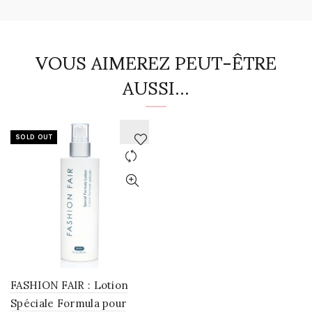
VOUS AIMEREZ PEUT-ÊTRE
AUSSI…
SOLD OUT
AJOUTER
À
LA
WISHLIST
FASHION FAIR : Lotion
Spéciale Formula pour