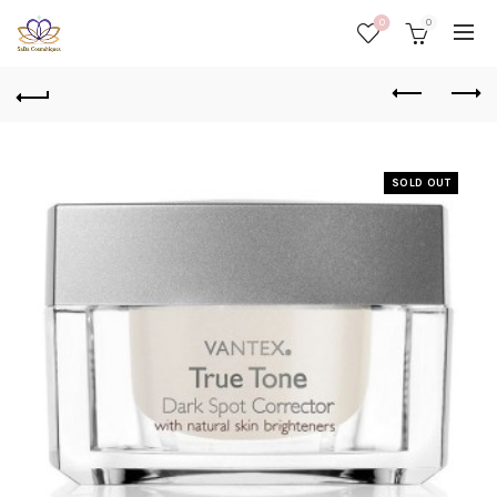
0
0
SOLD OUT