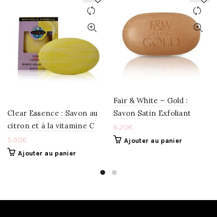
AJOUTER
AJOUTER
À
À
LA
LA
WISHLIST
WISHLIST
Fair & White – Gold :
Clear Essence : Savon au
Savon Satin Exfoliant
citron et à la vitamine C
6.20
€
5.90
€
Ajouter au panier
Ajouter au panier