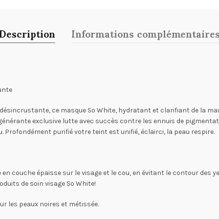
Description
Informations complémentaire
iante
ésincrustante, ce masque So White, hydratant et clarifiant de la marq
régénérante exclusive lutte avec succès contre les ennuis de pigmenta
rofondément purifié votre teint est unifié, éclairci, la peau respire.
s
e en couche épaisse sur le visage et le cou, en évitant le contour des ye
roduits de soin visage So White!
r les peaux noires et métissée.