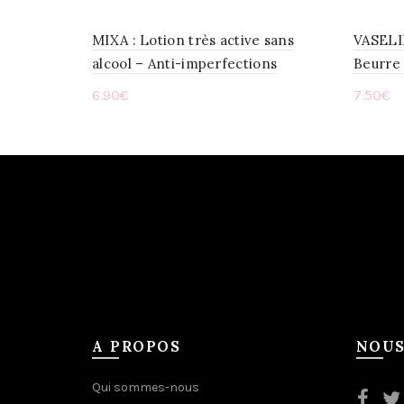
MIXA : Lotion très active sans
VASELI
alcool – Anti-imperfections
Beurre
6.90
€
7.50
€
Ajouter au panier
Ajou
A PROPOS
NOUS
Qui sommes-nous