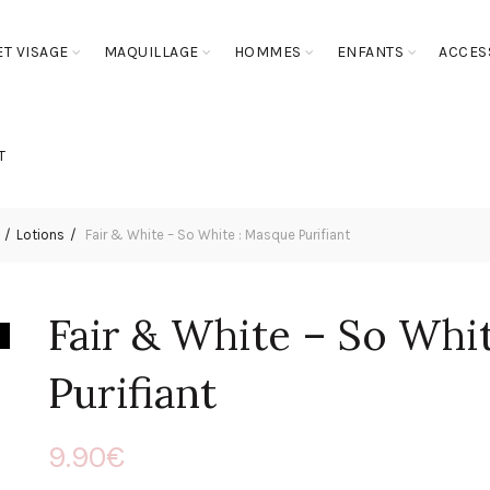
T VISAGE
MAQUILLAGE
HOMMES
ENFANTS
ACCES
T
Lotions
Fair & White – So White : Masque Purifiant
Fair & White – So Whi
Purifiant
9.90
€