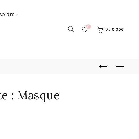
SOIRES
0
0
/
0.00
€
te : Masque