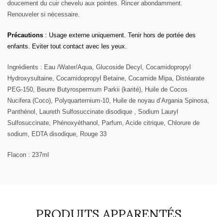
doucement du cuir chevelu aux pointes. Rincer abondamment.
Renouveler si nécessaire.
Précautions
: Usage externe uniquement. Tenir hors de portée des
enfants. Eviter tout contact avec les yeux.
Ingrédients
:
Eau /Water/Aqua, Glucoside Decyl, Cocamidopropyl
Hydroxysultaine, Cocamidopropyl Betaine, Cocamide Mipa, Distéarate
PEG-150, Beurre Butyrospermum Parkii (karité), Huile de Cocos
Nucifera (Coco), Polyquarternium-10, Huile de noyau d’Argania Spinosa,
Panthénol, Laureth Sulfosuccinate disodique , Sodium Lauryl
Sulfosuccinate, Phénoxyéthanol, Parfum, Acide citrique, Chlorure de
sodium, EDTA disodique, Rouge 33
Flacon : 237ml
PRODUITS APPARENTÉS