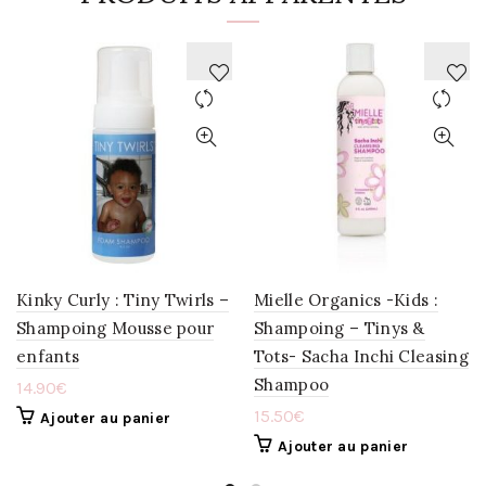
AJOUTER
AJOUTER
À
À
LA
LA
WISHLIST
WISHLIST
Kinky Curly : Tiny Twirls –
Mielle Organics -Kids :
Shampoing Mousse pour
Shampoing – Tinys &
enfants
Tots- Sacha Inchi Cleasing
Shampoo
14.90
€
15.50
€
Ajouter au panier
Ajouter au panier