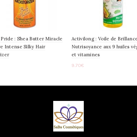
 Pride : Shea Butter Miracle
Activilong : Voile de Brillanc
e Intense Silky Hair
Nutrisoyance aux 9 huiles vé
izer
et vitamines
9.70
€
ter au panier
Ajouter au panier