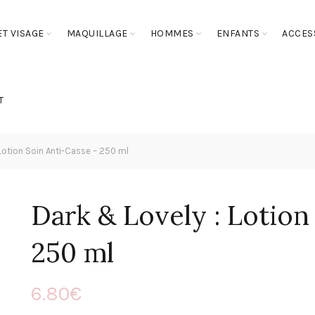
T VISAGE
MAQUILLAGE
HOMMES
ENFANTS
ACCES
T
Lotion Soin Anti-Casse – 250 ml
Dark & Lovely : Lotion
250 ml
6.80
€