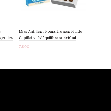
e
Miss Antilles : Poussitresses Fluide
gétales
Capillaire Rééquilibrant 4x10ml
7.80
€
Ajouter au panier