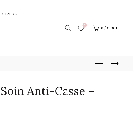
SOIRES
0
0
/
0.00
€
 Soin Anti-Casse –