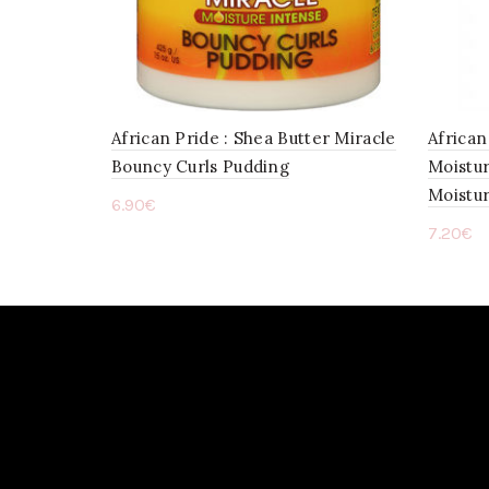
African Pride : Shea Butter Miracle
African
Bouncy Curls Pudding
Moistur
Moistur
6.90
€
7.20
€
Ajouter au panier
Ajou