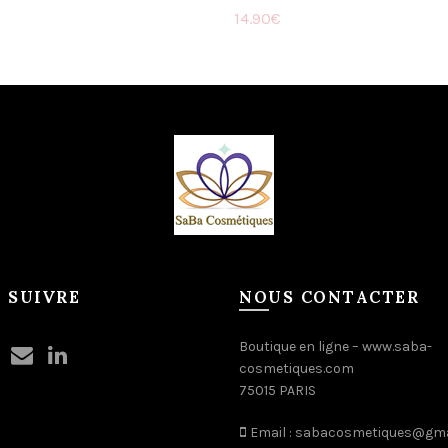
14.90
€
Ajouter au panier
 SUIVRE
NOUS CONTACTER
Boutique en ligne –
www.saba-
cosmetiques.com
75015 PARIS
Email :
sabacosmetiques@gma