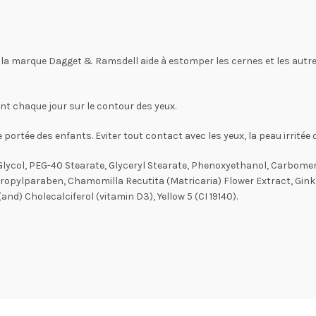
 la marque Dagget & Ramsdell aide à estomper les cernes et les autr
nt chaque jour sur le contour des yeux.
portée des enfants. Eviter tout contact avec les yeux, la peau irritée o
e Glycol, PEG-40 Stearate, Glyceryl Stearate, Phenoxyethanol, Carbomer
ropylparaben, Chamomilla Recutita (Matricaria) Flower Extract, Ginkg
and) Cholecalciferol (vitamin D3), Yellow 5 (CI 19140).