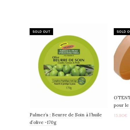
SOLD OUT
SOLD O
O’TENT
pour le
Palmer’s : Beurre de Soin à l’huile
15.90
€
d’olive -170g
Lire 