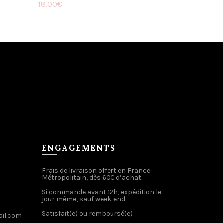
18.00
€
Ajouter au panier
ENGAGEMENTS
Frais de livraison offert en France
Métropolitain, dès 60€ d’achat.
Si commande avant 12h, expédition le
jour même, sauf week-end.
Satisfait(e) ou remboursé(e)
il.com