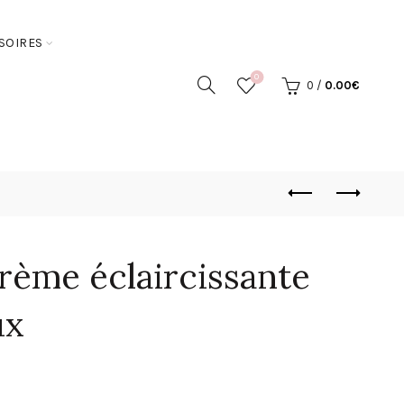
SOIRES
0
0
/
0.00
€
rème éclaircissante
ux