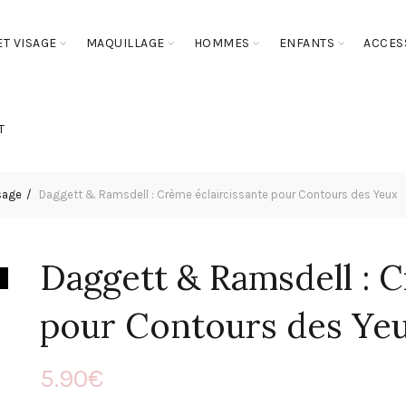
T VISAGE
MAQUILLAGE
HOMMES
ENFANTS
ACCES
T
sage
Daggett & Ramsdell : Crème éclaircissante pour Contours des Yeux
Daggett & Ramsdell : C
pour Contours des Ye
5.90
€