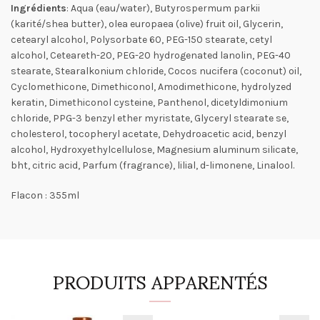
Ingrédients
: Aqua (eau/water), Butyrospermum parkii
(karité/shea butter), olea europaea (olive) fruit oil, Glycerin,
cetearyl alcohol, Polysorbate 60, PEG-150 stearate, cetyl
alcohol, Ceteareth-20, PEG-20 hydrogenated lanolin, PEG-40
stearate, Stearalkonium chloride, Cocos nucifera (coconut) oil,
Cyclomethicone, Dimethiconol, Amodimethicone, hydrolyzed
keratin, Dimethiconol cysteine, Panthenol, dicetyldimonium
chloride, PPG-3 benzyl ether myristate, Glyceryl stearate se,
cholesterol, tocopheryl acetate, Dehydroacetic acid, benzyl
alcohol, Hydroxyethylcellulose, Magnesium aluminum silicate,
bht, citric acid, Parfum (fragrance), lilial, d-limonene, Linalool.
Flacon : 355ml
PRODUITS APPARENTÉS