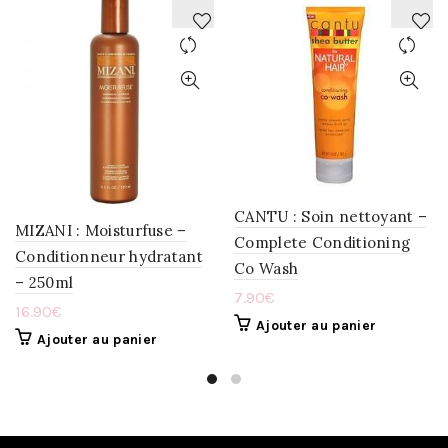
AJOUTER
AJOUTER
À
À
LA
LA
WISHLIST
WISHLIST
CANTU : Soin nettoyant –
MIZANI : Moisturfuse –
Complete Conditioning
Conditionneur hydratant
Co Wash
– 250ml
7.90
€
16.90
€
Ajouter au panier
Ajouter au panier