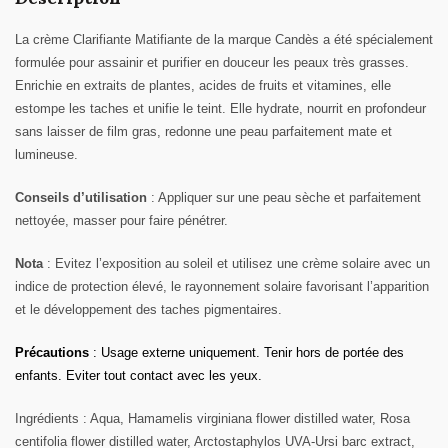
La crème Clarifiante Matifiante de la marque Candès a été spécialement
formulée pour
assainir
et
purifier en douceur les peaux très grasses
.
Enrichie en extraits de plantes, acides de fruits et vitamines, elle
estompe les taches
et
unifie le teint
. Elle hydrate, nourrit en profondeur
sans laisser de film gras, redonne une peau parfaitement mate et
lumineuse.
Conseils
d’utilisation
:
Appliquer sur une peau sèche et parfaitement
nettoyée, masser pour faire pénétrer.
Nota
: Evitez l’exposition au soleil et utilisez une crème solaire avec un
indice de protection élevé,
le rayonnement solaire favorisant l’apparition
et le développement des taches pigmentaires.
Précautions
: Usage externe uniquement. Tenir hors de portée des
enfants. Eviter tout contact avec les yeux.
Ingrédients
: Aqua, Hamamelis virginiana flower distilled water, Rosa
centifolia flower distilled water, Arctostaphylos UVA-Ursi barc extract,