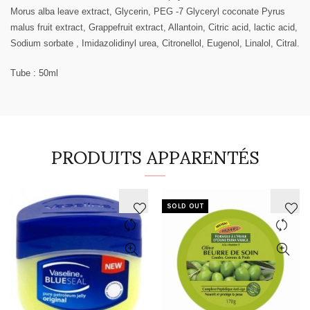
Morus alba leave extract, Glycerin, PEG -7 Glyceryl coconate Pyrus
malus fruit extract, Grappefruit extract, Allantoin, Citric acid, lactic acid,
Sodium sorbate , Imidazolidinyl urea, Citronellol, Eugenol, Linalol, Citral.
Tube : 50ml
PRODUITS APPARENTÉS
SOLD OUT
AJOUTER
AJOUTER
À
À
LA
LA
WISHLIST
WISHLIST