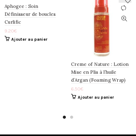
Aphogee : Soin
Définisseur de boucles
AJOUTER
AJOUTER
Curlific
À
À
9.20
€
LA
LA
Ajouter au panier
WISHLIST
WISHLIST
Creme of Nature : Lotion
Mise en Plis à l’huile
d’Argan (Foaming Wrap)
6.50
€
Ajouter au panier