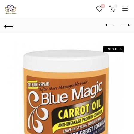
0
0
SOLD OUT