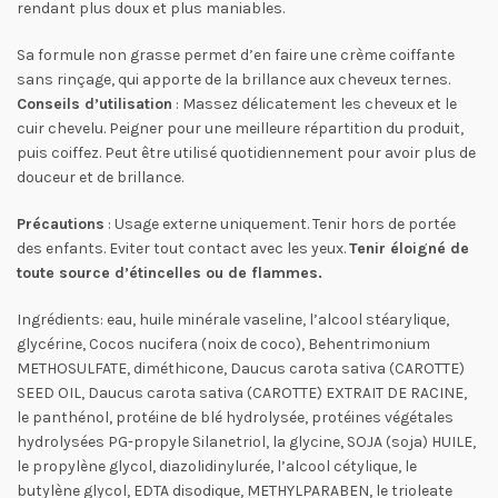
rendant plus doux et plus maniables.
Sa formule non grasse permet d’en faire une crème coiffante
sans rinçage, qui apporte de la brillance aux cheveux ternes.
Conseils d’utilisation
: Massez délicatement les cheveux et le
cuir chevelu. Peigner pour une meilleure répartition du produit,
puis coiffez. Peut être utilisé quotidiennement pour avoir plus de
douceur et de brillance.
Précautions
: Usage externe uniquement. Tenir hors de portée
des enfants. Eviter tout contact avec les yeux.
Tenir éloigné de
toute source d’étincelles ou de flammes.
Ingrédients: eau, huile minérale vaseline, l’alcool stéarylique,
glycérine, Cocos nucifera (noix de coco), Behentrimonium
METHOSULFATE, diméthicone, Daucus carota sativa (CAROTTE)
SEED OIL, Daucus carota sativa (CAROTTE) EXTRAIT DE RACINE,
le panthénol, protéine de blé hydrolysée, protéines végétales
hydrolysées PG-propyle Silanetriol, la glycine, SOJA (soja) HUILE,
le propylène glycol, diazolidinylurée, l’alcool cétylique, le
butylène glycol, EDTA disodique, METHYLPARABEN, le trioleate