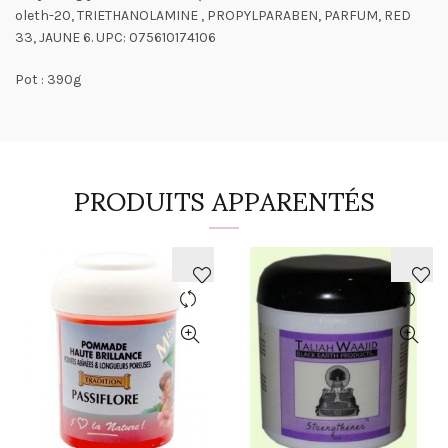
oleth-20, TRIETHANOLAMINE , PROPYLPARABEN, PARFUM, RED
33, JAUNE 6. UPC: 075610174106
Pot : 390g
PRODUITS APPARENTÉS
AJOUTER
AJOUTER
À
À
LA
LA
WISHLIST
WISHLIST