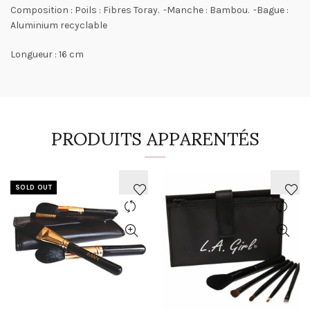
Composition : Poils : Fibres Toray. -Manche : Bambou. -Bague :
Aluminium recyclable
Longueur : 16 cm
PRODUITS APPARENTÉS
SOLD OUT
AJOUTER
AJOUTER
À
À
LA
LA
WISHLIST
WISHLIST