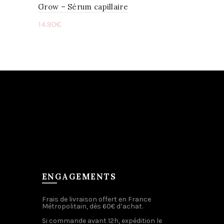
Grow – Sérum capillaire
14.90
€
Ajouter au panier
ENGAGEMENTS
Frais de livraison offert en France
Métropolitain, dès 60€ d’achat.
Si commande avant 12h, expédition le