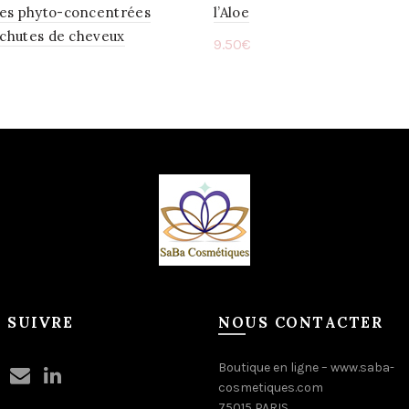
es phyto-concentrées
l’Aloe
 chutes de cheveux
9.50
€
Ajouter au panier
ter au panier
 SUIVRE
NOUS CONTACTER
Boutique en ligne –
www.saba-
cosmetiques.com
75015 PARIS