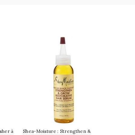
isher à
Shea-Moisture : Strengthen &