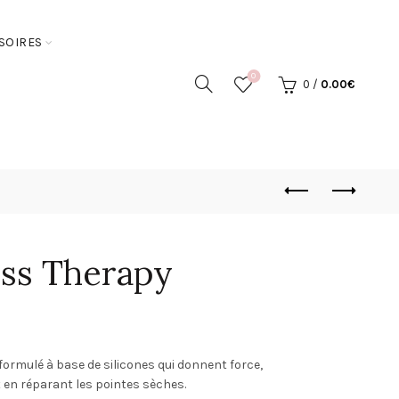
SOIRES
0
0
/
0.00
€
oss Therapy
ormulé à base de silicones qui donnent force,
t en réparant les pointes sèches.