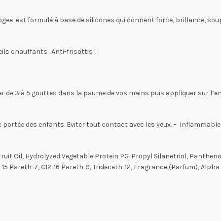
ee est formulé à base de silicones qui donnent force, brillance, sou
s chauffants. Anti-frisottis !
ser de 3 à 5 gouttes dans la paume de vos mains puis appliquer sur l’e
portée des enfants. Eviter tout contact avec les yeux. – Inflammable: t
ruit Oil, Hydrolyzed Vegetable Protein PG-Propyl Silanetriol, Panthenol
 Pareth-7, C12-16 Pareth-9, Trideceth-12, Fragrance (Parfum), Alpha 