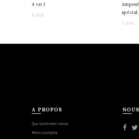
4 en 1
Ampoul
spécial
8.90
€
7.50
€
Ajouter au panier
Ajou
A PROPOS
NOUS
Qui sommes-nous
Mon compte