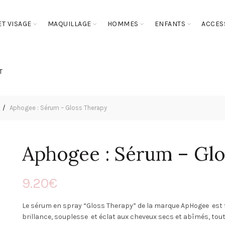
T VISAGE
MAQUILLAGE
HOMMES
ENFANTS
ACCES
T
Aphogee : Sérum – Gloss Therapy
Aphogee : Sérum – Gl
9.20
€
Le sérum en spray “Gloss Therapy” de la marque ApHogee est f
brillance, souplesse et éclat aux cheveux secs et abîmés, tou