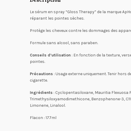
Le sérum en spray “Gloss Therapy” de la marque ApHog
réparant les pointes sèches.
Protège les cheveux contre les dommages des appareil
Formule sans alcool, sans paraben.
Conseils d’utilisation
: En fonction de la texture, ver
pointes.
Précautions
: Usage externe uniquement. Tenir hors de 
cigarette.
Ingrédients
: Cyclopentasiloxane, Mauritia Flexuosa F
Trimethysiloxyamodimethicone, Benzophenone-3, C11-15
Limonene, Linalool.
Flacon : 177ml