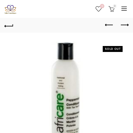
0
0
SOLD OUT