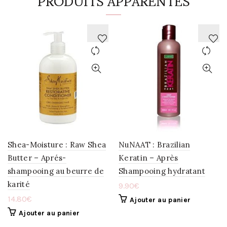
PRODUITS APPARENTÉS
AJOUTER
AJOUTER
À
À
LA
LA
WISHLIST
WISHLIST
Shea-Moisture : Raw Shea
NuNAAT : Brazilian
Butter – Aprés-
Keratin – Après
shampooing au beurre de
Shampooing hydratant
karité
9.90
€
14.80
€
Ajouter au panier
Ajouter au panier