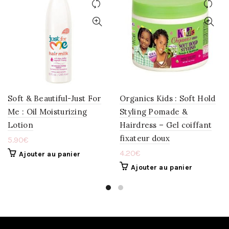
AJOUTER
AJOUTER
À
À
LA
LA
WISHLIST
WISHLIST
Soft & Beautiful-Just For
Organics Kids : Soft Hold
Me : Oil Moisturizing
Styling Pomade &
Lotion
Hairdress – Gel coiffant
fixateur doux
5.90
€
4.20
€
Ajouter au panier
Ajouter au panier