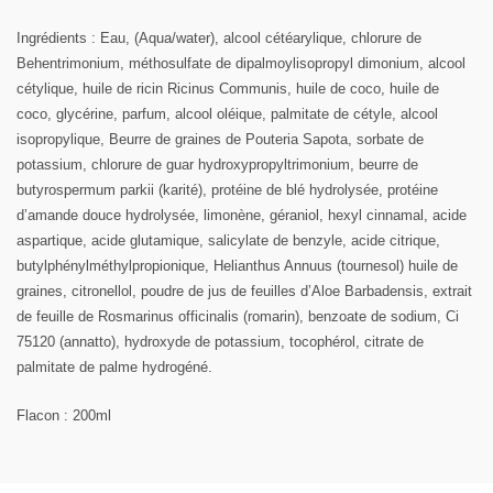
Ingrédients
: Eau, (Aqua/water), alcool cétéarylique, chlorure de
Behentrimonium, méthosulfate de dipalmoylisopropyl dimonium, alcool
cétylique, huile de ricin Ricinus Communis, huile de coco, huile de
coco, glycérine, parfum, alcool oléique, palmitate de cétyle, alcool
isopropylique, Beurre de graines de Pouteria Sapota, sorbate de
potassium, chlorure de guar hydroxypropyltrimonium, beurre de
butyrospermum parkii (karité), protéine de blé hydrolysée, protéine
d’amande douce hydrolysée, limonène, géraniol, hexyl cinnamal, acide
aspartique, acide glutamique, salicylate de benzyle, acide citrique,
butylphénylméthylpropionique, Helianthus Annuus (tournesol) huile de
graines, citronellol, poudre de jus de feuilles d’Aloe Barbadensis, extrait
de feuille de Rosmarinus officinalis (romarin), benzoate de sodium, Ci
75120 (annatto), hydroxyde de potassium, tocophérol, citrate de
palmitate de palme hydrogéné.
Flacon : 200ml