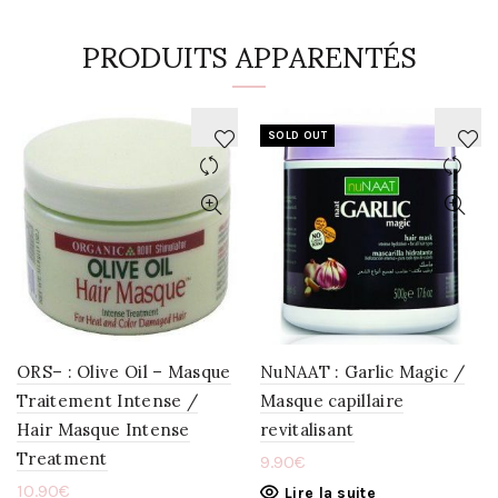
PRODUITS APPARENTÉS
SOLD OUT
AJOUTER
AJOUTER
À
À
LA
LA
WISHLIST
WISHLIST
ORS– : Olive Oil – Masque
NuNAAT : Garlic Magic /
Traitement Intense /
Masque capillaire
Hair Masque Intense
revitalisant
Treatment
9.90
€
10.90
€
Lire la suite