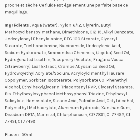
proche et sèche. Ce fluide est également une parfaite base de
maquillage.
Ingrédients
: Aqua (water), Nylon-6/12, Glyrerin, Butyl
Methoxydibenzoylmethane, Dimethicone, C12-15, Alkyl Benzoate,
Undecylenoyl Phenylalanine, PEG-100 Stearate, Glyceryl
Stearate, Triethanolamine, Niacinamide, Undecylenic Acid,
Sodium Hyaluronate, Simmondsia Chinensis, (Jojoba) Seed Oil,
Hydrogenated Lecithin, Tocopheryl Acetate, Fragaria Vesca
(Strawberry) Leaf Extract, Crambe Abyssinica Seed Oil,
Hydrowxyethyl Acrylate/Sodium, Acryloyldimenthyl Taurare
Copolymer, Sorbitan Isostearate, Polysorbate 60, Phenethyl
Alcohol, Ethylhexylglycerin, Triacontanyl PVP, Glyceryl Stearate,
Bis-Ethylhexyloxyphenol Methoxyphenyl Triazine, Ethylhexyl
Salicylate, Homosalate, Stearic Acid, Palmitic Acid, Cetyl Alcohol,
Polymethyl Methacrylate, Aluminum Hydroxide, Xanthan Gum,
Disodium DETA, Mannitol, Chlorphenesin, CI77891, CI 77492, CI
77491, CI 77499
Flacon : 50ml