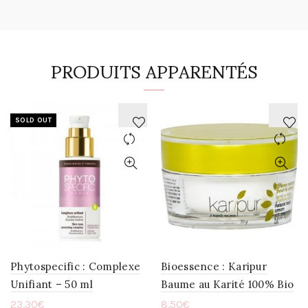
PRODUITS APPARENTÉS
SOLD OUT
AJOUTER
AJOUTER
À
À
LA
LA
WISHLIST
WISHLIST
Phytospecific : Complexe
Bioessence : Karipur
Unifiant – 50 ml
Baume au Karité 100% Bio
23.30
€
8.50
€