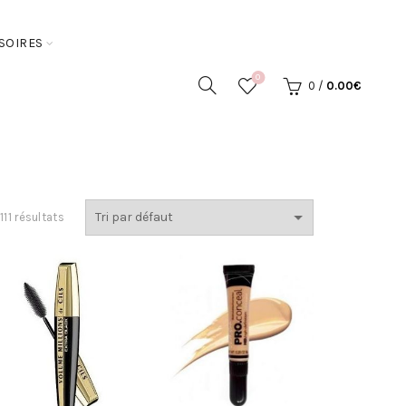
SOIRES
0
0
/
0.00
€
11 résultats