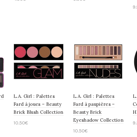
9
Choix des options
Ajouter au panier
rd
L.A. Girl : Palettes
L.A. Girl : Palettes
L
Fard à joues – Beauty
Fard à paupières –
C
Brick Blush Collection
Beauty Brick
H
Eyeshadow Collection
10.50
€
9
10.50
€
Choix des options