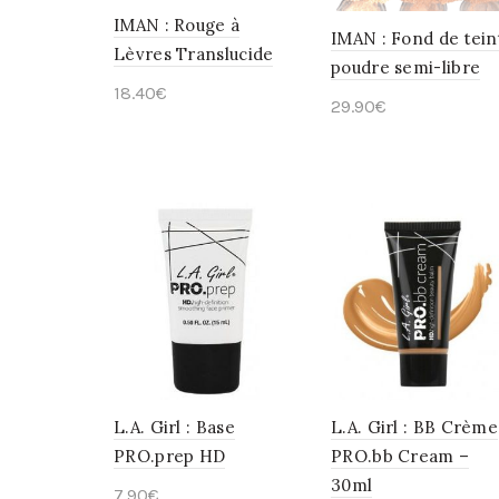
IMAN : Rouge à
IMAN : Fond de tein
Lèvres Translucide
poudre semi-libre
18.40
€
29.90
€
Choix des options
Choix des options
L.A. Girl : Base
L.A. Girl : BB Crème
PRO.prep HD
PRO.bb Cream –
30ml
7.90
€