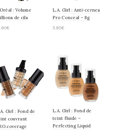
’Oréal : Volume
L.A. Girl : Anti-cernes
llions de cils
Pro Conceal – 8g
6.90
€
5.90
€
Ajouter au panier
Choix des options
L.A. Girl : Fond de
.A. Girl : Fond de
teint fluide –
eint couvrant
Perfecting Liquid
RO.coverage