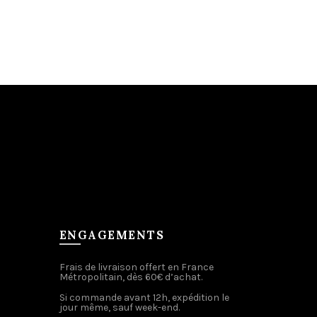
ENGAGEMENTS
Frais de livraison offert en France
Métropolitain, dès 60€ d’achat.
Si commande avant 12h, expédition le
jour même, sauf week-end.