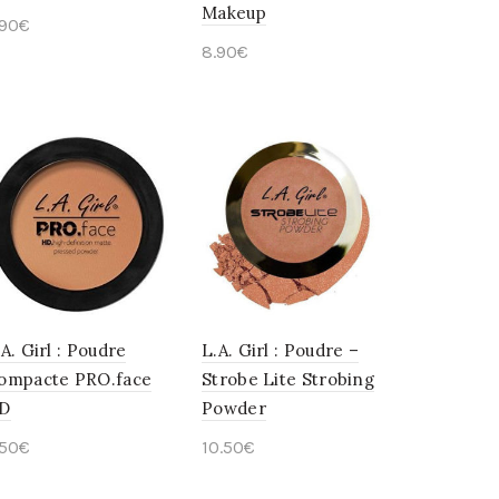
Makeup
.90
€
8.90
€
Choix des options
Choix des options
.A. Girl : Poudre
L.A. Girl : Poudre –
ompacte PRO.face
Strobe Lite Strobing
D
Powder
.50
€
10.50
€
Choix des options
Choix des options