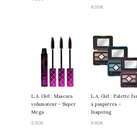
8.50
€
Ajouter au panier
Choix des options
L.A. Girl : Mascara
L.A. Girl : Palette fa
volumateur – Super
à paupières –
Mega
Inspiring
5.90
€
9.90
€
Choix des options
Choix des options