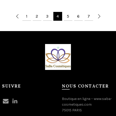
Choix des options
1
2
3
4
5
6
7
 SUIVRE
NOUS CONTACTER
Boutique en ligne –
www.saba-
cosmetiques.com
75015 PARIS