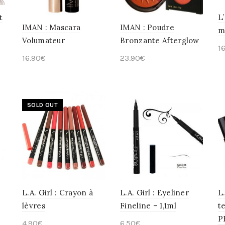
t
L
IMAN : Mascara
IMAN : Poudre
mi
Volumateur
Bronzante Afterglow
1
16.90
€
23.90
€
Ajouter au panier
Choix des options
SOLD OUT
L.A. Girl : Crayon à
L.A. Girl : Eyeliner
L
lèvres
Fineline – 1,1ml
t
P
4.90
€
6.50
€