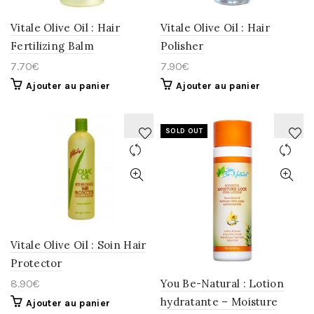
Vitale Olive Oil : Hair
Vitale Olive Oil : Hair
Fertilizing Balm
Polisher
7.70
€
7.90
€
Ajouter au panier
Ajouter au panier
SOLD OUT
AJOUTER
AJOUTER
À
À
LA
LA
WISHLIST
WISHLIST
Vitale Olive Oil : Soin Hair
Protector
You Be-Natural : Lotion
8.90
€
hydratante – Moisture
Ajouter au panier