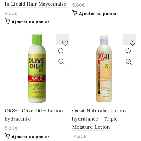
In Liquid Hair Mayonnaise
5.80
€
4.50
€
Ajouter au panier
Ajouter au panier
AJOUTER
AJOUTER
À
À
LA
LA
WISHLIST
WISHLIST
ORS– : Olive Oil – Lotion
Ossat Naturals : Lotion
hydratante
hydratante – Triple
Moisture Lotion
5.80
€
14.90
€
Ajouter au panier