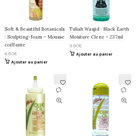
WISHLIST
WISHLIST
Soft & Beautiful Botanicals
Taliah Waajid : Black Earth
: Sculpting-foam – Mousse
Moisture Clenz – 237ml
coiffante
9.90
€
6.80
€
Ajouter au panier
Ajouter au panier
AJOUTER
AJOUTER
À
À
LA
LA
WISHLIST
WISHLIST