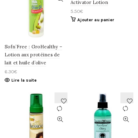
Activator Lotion
À
À
5.50
€
LA
LA
Ajouter au panier
WISHLIST
WISHLIST
Sofn’Free : GroHealthy –
Lotion aux protéines de
lait et huile d’olive
6.30
€
Lire la suite
AJOUTER
AJOUTER
À
À
LA
LA