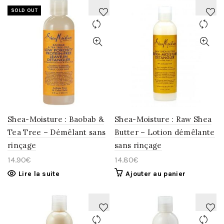
SOLD OUT
AJOUTER
AJOUTER
À
À
LA
LA
WISHLIST
WISHLIST
Shea-Moisture : Baobab &
Shea-Moisture : Raw Shea
Tea Tree – Démêlant sans
Butter – Lotion démêlante
rinçage
sans rinçage
14.90
€
14.80
€
Lire la suite
Ajouter au panier