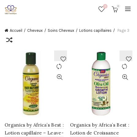
0
0
Accueil
Cheveux
Soins Cheveux
Lotions capillaires
Page 3
AJOUTER
AJOUTER
À
À
LA
LA
WISHLIST
WISHLIST
Organics by Africa’s Best :
Organics by Africa’s Best :
Lotion capillaire – Leave-
Lotion de Croissance