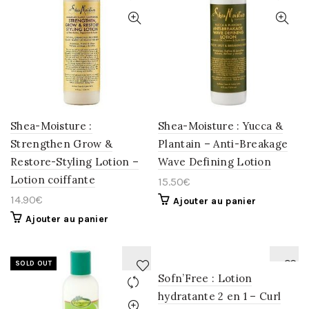
AJOUTER
AJOUTER
À
À
LA
LA
WISHLIST
WISHLIST
Shea-Moisture :
Shea-Moisture : Yucca &
Strengthen Grow &
Plantain – Anti-Breakage
Restore-Styling Lotion –
Wave Defining Lotion
Lotion coiffante
15.50
€
14.90
€
Ajouter au panier
Ajouter au panier
SOLD OUT
Sofn’Free : Lotion
hydratante 2 en 1 – Curl
AJOUTER
AJOUTER