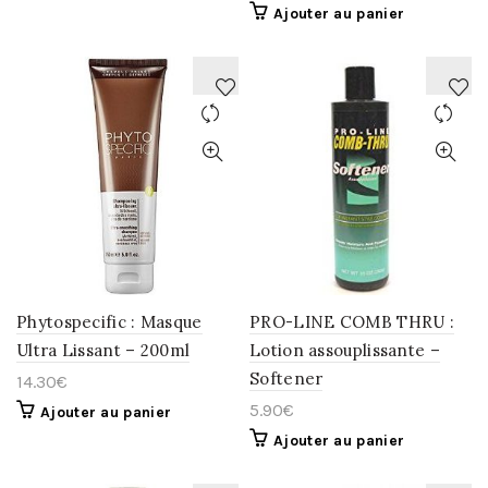
Ajouter au panier
AJOUTER
AJOUTER
À
À
LA
LA
WISHLIST
WISHLIST
Phytospecific : Masque
PRO-LINE COMB THRU :
Ultra Lissant – 200ml
Lotion assouplissante –
Softener
14.30
€
5.90
€
Ajouter au panier
Ajouter au panier