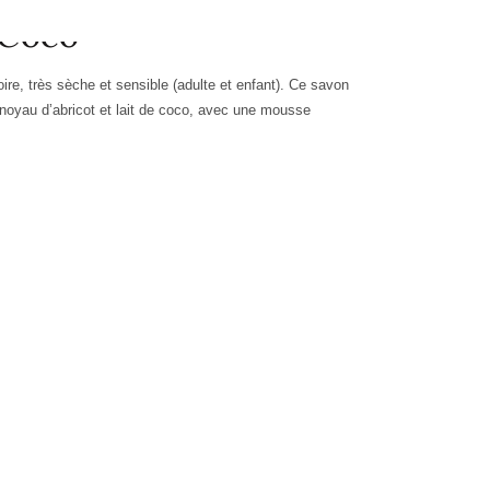
 Coco
oire, très sèche
et
sensible
(adulte
et enfant
)
.
Ce s
avon
 noyau d’abricot
et
lait de coco,
avec une mousse