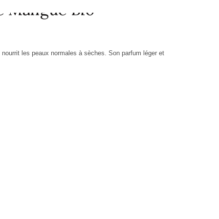
de Mangue Bio
t nourrit les peaux normales à sèches.
Son parfum léger et