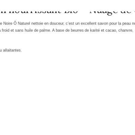
on nourrissant Bio – Nuage de
ue
Noire Ô Naturel
nettoie
en douceur, c’est u
n excellent
savon pour
la
peau n
 froid et sans huile de palme.
A base de beurres
d
e
k
arité
et c
acao,
c
hanvre,
 allaitantes.