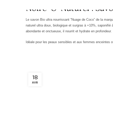
Noire-O-Naturel : Sav
Le savon
Bio ultra nourrissant “
Nuage de Coco”
de la marq
naturel ultra doux,
b
iologique et surgras à
+
10%,
saponifié à
abondante et onctueuse, il nourrit et hydrate en profondeur.
Idéale pour les peaux sensibles et aux femmes enceintes ou
18
AVR