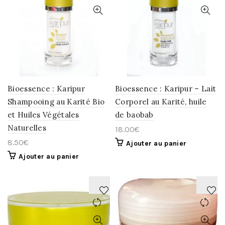
À
À
LA
LA
WISHLIST
WISHLIST
Bioessence : Karipur
Bioessence : Karipur – Lait
Shampooing au Karité Bio
Corporel au Karité, huile
et Huiles Végétales
de baobab
Naturelles
18.00
€
8.50
€
Ajouter au panier
Ajouter au panier
AJOUTER
AJOUTER