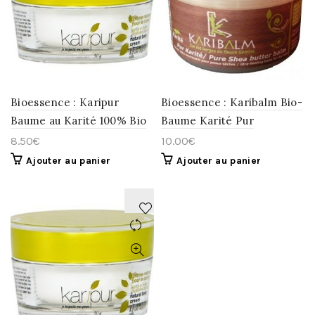
À
À
LA
LA
WISHLIST
WISHLIST
Bioessence : Karipur
Bioessence : Karibalm Bio-
Baume au Karité 100% Bio
Baume Karité Pur
8.50
€
10.00
€
Ajouter au panier
Ajouter au panier
AJOUTER
À
LA
WISHLIST