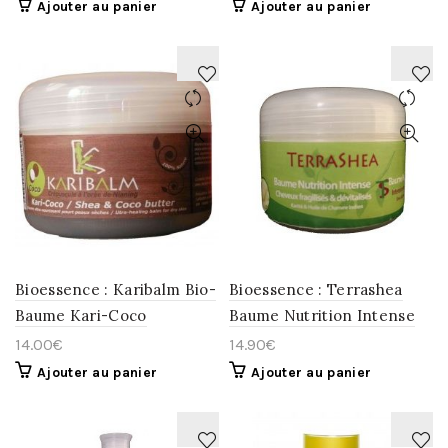
Ajouter au panier
Ajouter au panier
AJOUTER
AJOUTER
À
À
LA
LA
WISHLIST
WISHLIST
Bioessence : Karibalm Bio-
Bioessence : Terrashea
Baume Kari-Coco
Baume Nutrition Intense
14.00
€
14.90
€
Ajouter au panier
Ajouter au panier