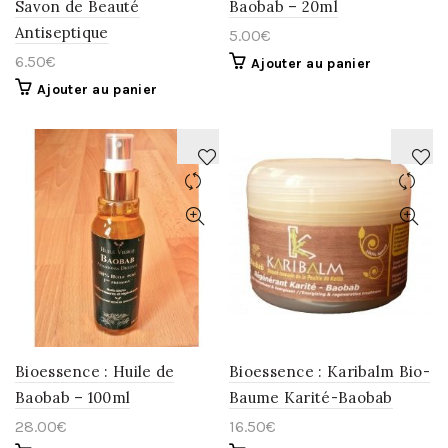
Savon de Beauté
Baobab – 20ml
Antiseptique
5.00
€
6.50
€
Ajouter au panier
Ajouter au panier
AJOUTER
AJOUTER
À
À
LA
LA
WISHLIST
WISHLIST
Bioessence : Huile de
Bioessence : Karibalm Bio-
Baobab – 100ml
Baume Karité-Baobab
28.00
€
16.50
€