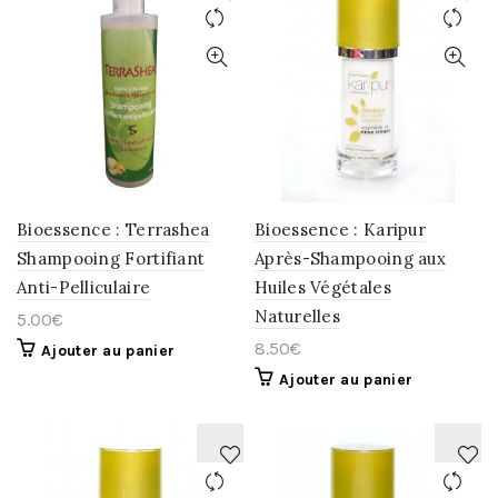
AJOUTER
AJOUTER
À
À
LA
LA
WISHLIST
WISHLIST
Bioessence : Terrashea
Bioessence : Karipur
Shampooing Fortifiant
Après-Shampooing aux
Anti-Pelliculaire
Huiles Végétales
Naturelles
5.00
€
8.50
€
Ajouter au panier
Ajouter au panier
AJOUTER
AJOUTER