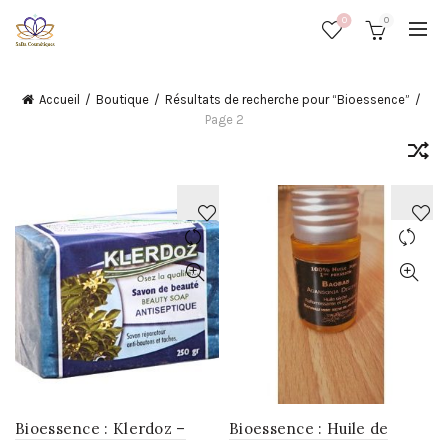
0
0
Accueil
Boutique
Résultats de recherche pour “Bioessence”
Page 2
AJOUTER
AJOUTER
À
À
LA
LA
WISHLIST
WISHLIST
Bioessence : Klerdoz –
Bioessence : Huile de