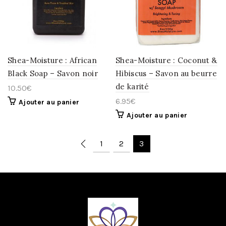
LA
LA
WISHLIST
WISHLIST
Shea-Moisture : African
Shea-Moisture : Coconut &
Black Soap – Savon noir
Hibiscus – Savon au beurre
de karité
10.50
€
6.95
€
Ajouter au panier
Ajouter au panier
1
2
3