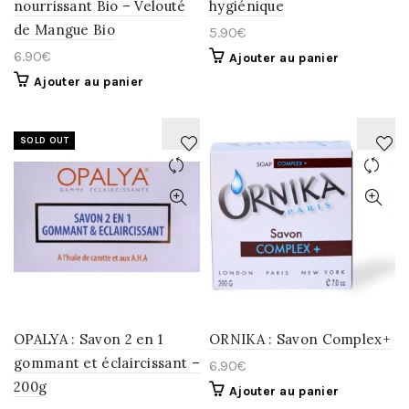
nourrissant Bio – Velouté
hygiénique
de Mangue Bio
5.90
€
6.90
€
Ajouter au panier
Ajouter au panier
SOLD OUT
AJOUTER
AJOUTER
À
À
LA
LA
WISHLIST
WISHLIST
OPALYA : Savon 2 en 1
ORNIKA : Savon Complex+
gommant et éclaircissant –
6.90
€
200g
Ajouter au panier