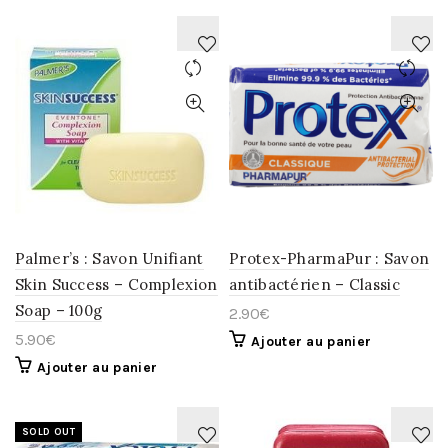
AJOUTER
AJOUTER
À
À
LA
LA
WISHLIST
WISHLIST
Palmer’s : Savon Unifiant
Protex-PharmaPur : Savon
Skin Success – Complexion
antibactérien – Classic
Soap – 100g
2.90
€
5.90
€
Ajouter au panier
Ajouter au panier
SOLD OUT