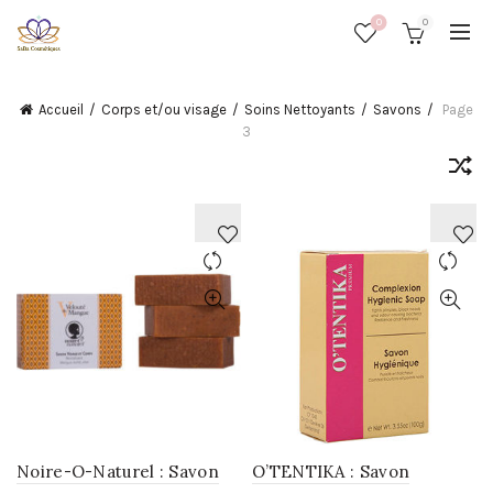
0
0
Accueil
Corps et/ou visage
Soins Nettoyants
Savons
Page
3
AJOUTER
AJOUTER
À
À
LA
LA
WISHLIST
WISHLIST
Noire-O-Naturel : Savon
O’TENTIKA : Savon