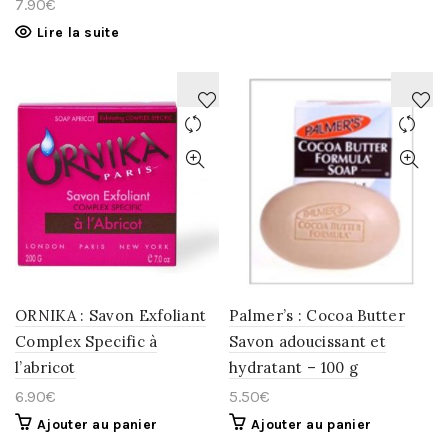
7.90
€
Lire la suite
AJOUTER
AJOUTER
À
À
LA
LA
WISHLIST
WISHLIST
ORNIKA : Savon Exfoliant
Palmer’s : Cocoa Butter
Complex Specific à
Savon adoucissant et
l’abricot
hydratant – 100 g
6.90
€
5.50
€
Ajouter au panier
Ajouter au panier