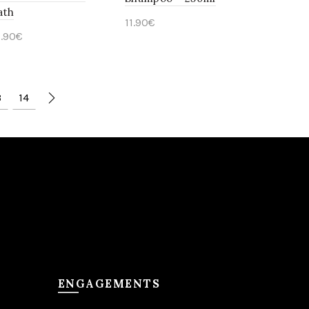
ath
11.90
€
6.90
€
Lire la suite
Ajouter au panier
3
14
ENGAGEMENTS