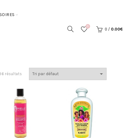
SOIRES
0
0
/
0.00
€
36 résultats