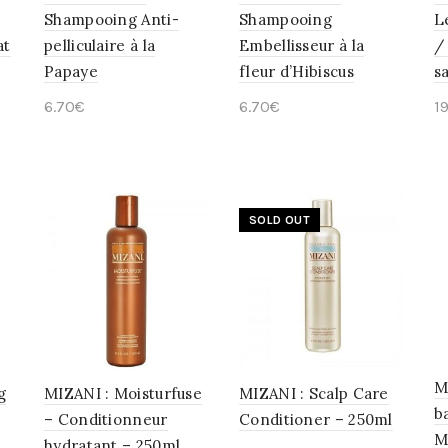
Shampooing Anti-
Shampooing
L
at
pelliculaire à la
Embellisseur à la
/
Papaye
fleur d’Hibiscus
s
6.70
€
6.70
€
1
Ajouter au panier
Ajouter au panier
SOLD OUT
M
g
MIZANI : Moisturfuse
MIZANI : Scalp Care
ba
– Conditionneur
Conditioner – 250ml
M
hydratant – 250ml