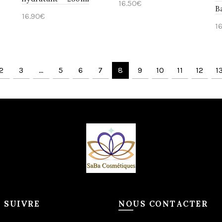
16.50
€
B
16.90
€
Lire la suite
1
Ajouter au panier
2
3
…
5
6
7
8
9
10
11
12
1
 SUIVRE
NOUS CONTACTER