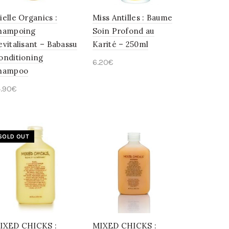
ielle Organics :
Miss Antilles : Baume
hampoing
Soin Profond au
evitalisant – Babassu
Karité – 250ml
onditioning
6.20
€
hampoo
Ajouter au panier
4.90
€
Ajouter au panier
SOLD OUT
IXED CHICKS :
MIXED CHICKS :