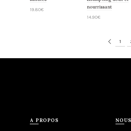
nourrissant
19.80
€
14.90
€
Ajouter au panier
Lire la suite
1
A PROPOS
NOUS