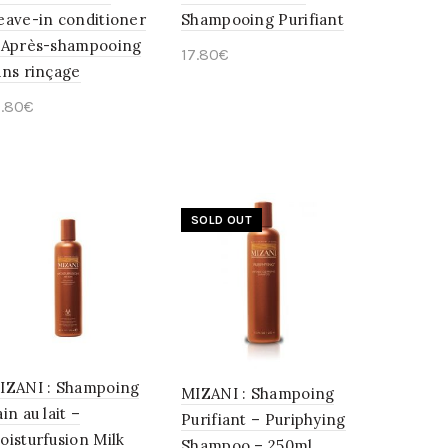
eave-in conditioner
Shampooing Purifiant
 Après-shampooing
17.80
€
ans rinçage
Ajouter au panier
9.80
€
Lire la suite
SOLD OUT
IZANI : Shampoing
MIZANI : Shampoing
in au lait –
Purifiant – Puriphying
oisturfusion Milk
Shampoo – 250ml