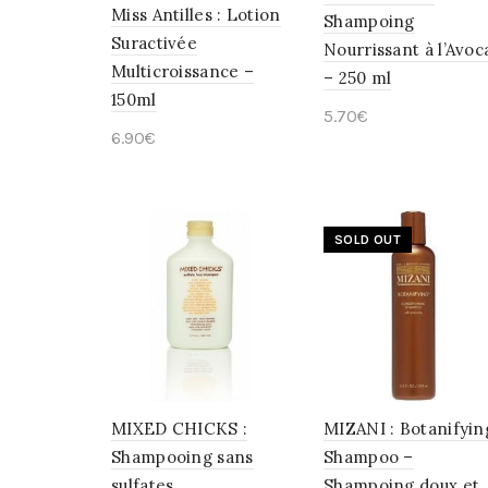
Miss Antilles : Lotion
Shampoing
Suractivée
Nourrissant à l’Avoc
Multicroissance –
– 250 ml
150ml
5.70
€
6.90
€
Ajouter au panier
Ajouter au panier
SOLD OUT
MIXED CHICKS :
MIZANI : Botanifyin
Shampooing sans
Shampoo –
sulfates
Shampoing doux et