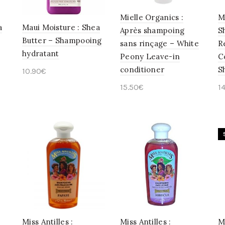
Mielle Organics :
M
a
Maui Moisture : Shea
Après shampoing
S
Butter – Shampooing
sans rinçage – White
R
hydratant
Peony Leave-in
C
conditioner
S
10.90
€
15.50
€
1
Ajouter au panier
Ajouter au panier
Miss Antilles :
Miss Antilles :
M