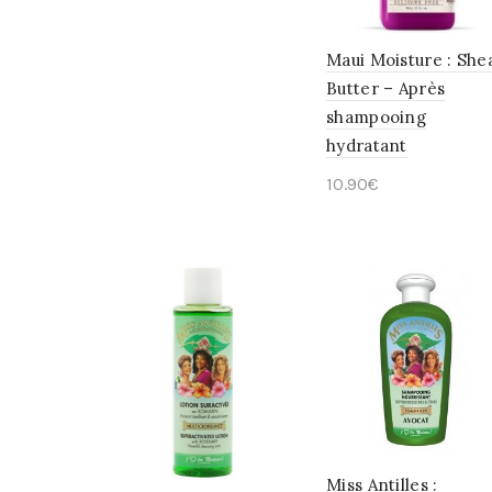
Ajouter au panier
Maui Moisture : She
Butter – Après
shampooing
hydratant
10.90
€
Ajouter au panier
Miss Antilles :