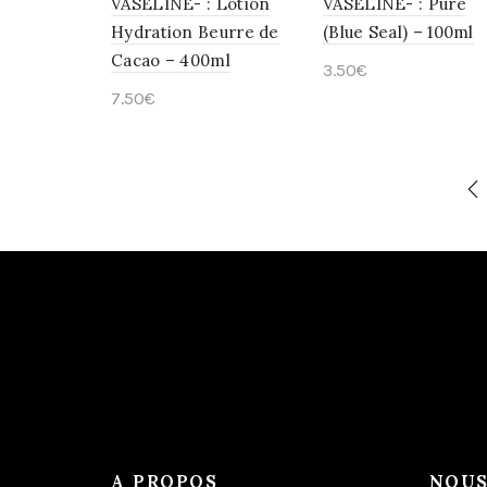
VASELINE- : Lotion
VASELINE- : Pure
Hydration Beurre de
(Blue Seal) – 100ml
Cacao – 400ml
3.50
€
7.50
€
Ajouter au panier
Ajouter au panier
A PROPOS
NOUS