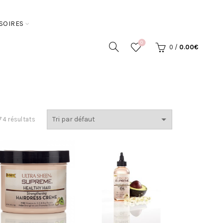
SOIRES
0
0
/
0.00
€
74 résultats