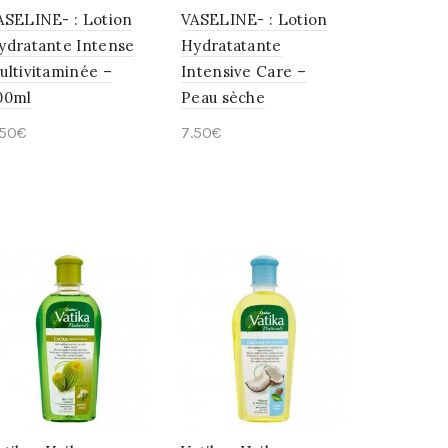
ASELINE- : Lotion
VASELINE- : Lotion
ydratante Intense
Hydratatante
ultivitaminée –
Intensive Care –
00ml
Peau sèche
.50
€
7.50
€
Ajouter au panier
Ajouter au panier