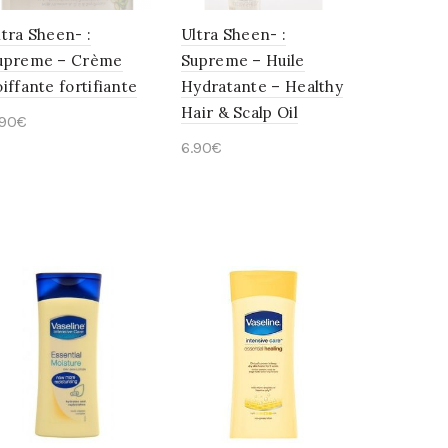
ltra Sheen- :
Ultra Sheen- :
upreme – Crème
Supreme – Huile
oiffante fortifiante
Hydratante – Healthy
Hair & Scalp Oil
.90
€
6.90
€
Ajouter au panier
Ajouter au panier