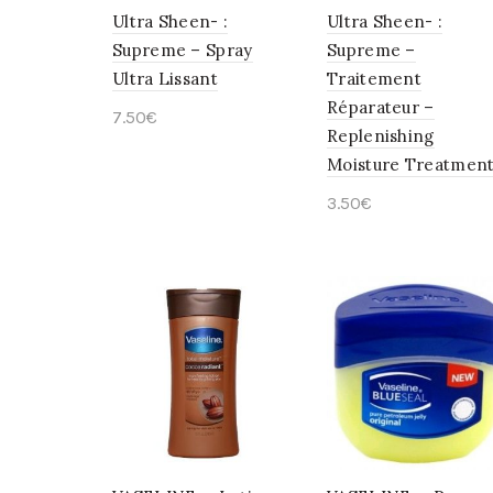
Ultra Sheen- :
Ultra Sheen- :
Supreme – Spray
Supreme –
Ultra Lissant
Traitement
Réparateur –
7.50
€
Replenishing
Lire la suite
Moisture Treatmen
3.50
€
Lire la suite