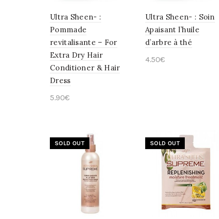
Ultra Sheen- :
Ultra Sheen- : Soin
Pommade
Apaisant l’huile
revitalisante – For
d’arbre à thé
Extra Dry Hair
4.50
€
Conditioner & Hair
Lire la suite
Dress
5.90
€
Ajouter au panier
SOLD OUT
SOLD OUT