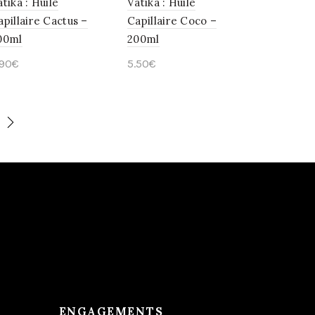
tika : Huile
Vatika : Huile
apillaire Cactus –
Capillaire Coco –
00ml
200ml
.90
€
5.50
€
Ajouter au panier
Ajouter au panier
ENGAGEMENTS