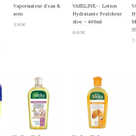
Vaporisateur d’eau &
VASELINE- : Lotion
V
soin
Hydratante Fraîcheur
H
Aloe – 400ml
M
3.90
€
2
6.80
€
Ajouter au panier
7
Ajouter au panier
t