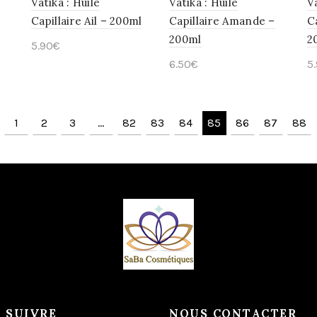
Vatika : Huile
Vatika : Huile
Va
Capillaire Ail – 200ml
Capillaire Amande –
C
200ml
2
5.90
€
6.50
€
5
Ajouter au panier
Ajouter au panier
1
2
3
…
82
83
84
85
86
87
88
 SUIVRE
NOUS CONTACTER