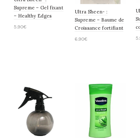
Supreme – Gel fixant
U
Ultra Sheen- :
– Healthy Edges
S
Supreme – Baume de
5.90
€
c
Croissance fortifiant
Ajouter au panier
5
6.90
€
Ajouter au panier