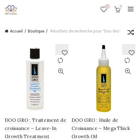
0
0
Accueil
Boutique
Résultats de recherche pour “Doo Gro”
AJOUTER
AJOUTER
À
À
LA
LA
WISHLIST
WISHLIST
DOO GRO : Traitement de
DOO GRO : Huile de
croissance – Leave-In
Croissance – Mega Thick
Growth Treatment
Growth Oil