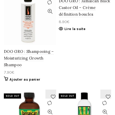
DOO GRO : Jamaican Black
Castor Oil – Crème
AJOUTER
AJOUTER
définition boucles
À
À
8.90
€
LA
LA
Lire la suite
WISHLIST
WISHLIST
DOO GRO : Shampooing –
Moisturizing Growth
Shampoo
7.90
€
Ajouter au panier
SOLD OUT
SOLD OUT
AJOUTER
AJOUTER
À
À