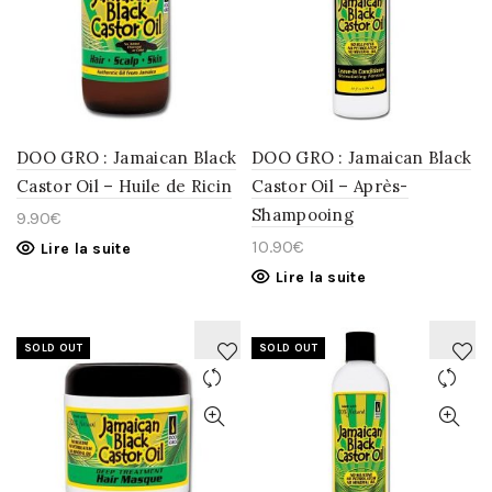
LA
LA
WISHLIST
WISHLIST
DOO GRO : Jamaican Black
DOO GRO : Jamaican Black
Castor Oil – Huile de Ricin
Castor Oil – Après-
Shampooing
9.90
€
10.90
€
Lire la suite
Lire la suite
SOLD OUT
SOLD OUT
AJOUTER
AJOUTER
À
À
LA
LA