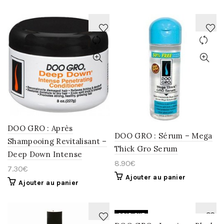
AJOUTER
AJOUTER
À
À
LA
LA
WISHLIST
WISHLIST
DOO GRO : Après
DOO GRO : Sérum – Mega
Shampooing Revitalisant –
Thick Gro Serum
Deep Down Intense
8.90
€
7.30
€
Ajouter au panier
Ajouter au panier
SOLD OUT