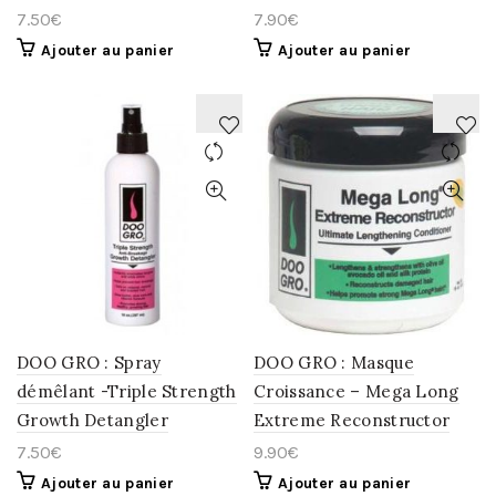
7.50
€
7.90
€
Ajouter au panier
Ajouter au panier
AJOUTER
AJOUTER
À
À
LA
LA
WISHLIST
WISHLIST
DOO GRO : Spray
DOO GRO : Masque
démêlant -Triple Strength
Croissance – Mega Long
Growth Detangler
Extreme Reconstructor
7.50
€
9.90
€
Ajouter au panier
Ajouter au panier