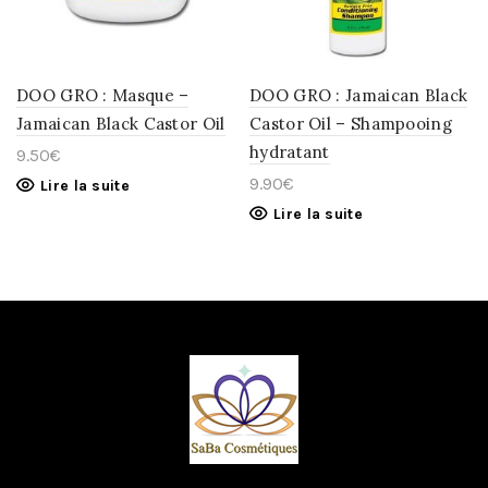
WISHLIST
WISHLIST
DOO GRO : Masque –
DOO GRO : Jamaican Black
Jamaican Black Castor Oil
Castor Oil – Shampooing
hydratant
9.50
€
9.90
€
Lire la suite
Lire la suite