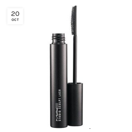
20
OCT
M.A.C : Mascara Studio Scilpt Lash