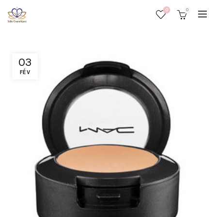
0
0
03
FÉV