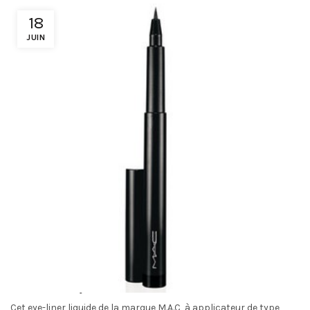
18
JUIN
M.A.C. : Eye Liner Penultimate
Cet eye-liner liquide de la marque M.A.C, à applicateur de type