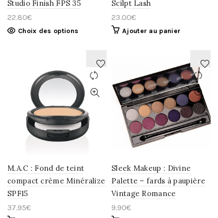
Studio Finish FPS 35
Scilpt Lash
22.80
€
23.00
€
Choix des options
Ajouter au panier
AJOUTER
AJOUTER
À
À
LA
LA
WISHLIST
WISHLIST
M.A.C : Fond de teint
Sleek Makeup : Divine
compact crème Minéralize
Palette – fards à paupière
SPF15
Vintage Romance
37.95
€
9.90
€