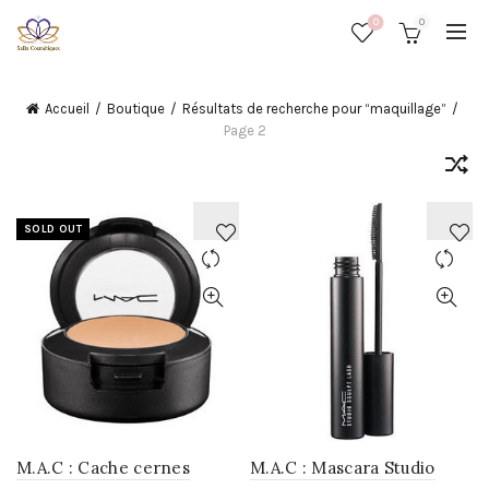
0
0
Accueil
Boutique
Résultats de recherche pour “maquillage”
Page 2
SOLD OUT
AJOUTER
AJOUTER
À
À
LA
LA
WISHLIST
WISHLIST
M.A.C : Cache cernes
M.A.C : Mascara Studio