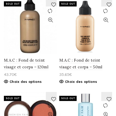
SOLD OUT
SOLD OUT
AJOUTER
AJOUTER
À
À
LA
LA
WISHLIST
WISHLIST
M.A.C : Fond de teint
M.A.C : Fond de teint
visage et corps – 120ml
visage et corps – 50ml
43.70
€
35.65
€
Choix des options
Choix des options
SOLD OUT
SOLD OUT
AJOUTER
AJOUTER