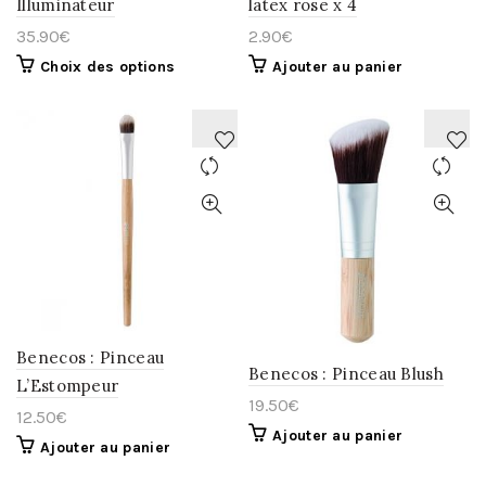
Illuminateur
latex rose x 4
35.90
€
2.90
€
Choix des options
Ajouter au panier
AJOUTER
AJOUTER
À
À
LA
LA
WISHLIST
WISHLIST
Benecos : Pinceau
Benecos : Pinceau Blush
L’Estompeur
19.50
€
12.50
€
Ajouter au panier
Ajouter au panier