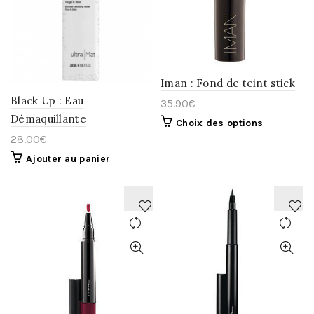
LA
LA
WISHLIST
WISHLIST
Iman : Fond de teint stick
Black Up : Eau
35.90
€
Démaquillante
Choix des options
28.00
€
Ajouter au panier
AJOUTER
AJOUTER
À
À
LA
LA
WISHLIST
WISHLIST