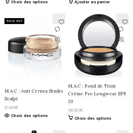
Choix des options
Ajouter au panier
SOLD OUT
AJOUTER
AJOUTER
À
À
LA
LA
WISHLIST
WISHLIST
M.A.C : Fond de Teint
M.A.C : Anti Cernes Studio
Crème Pro Longwear SPF
Sculpt
20
21.60
€
36.80
€
Choix des options
Choix des options