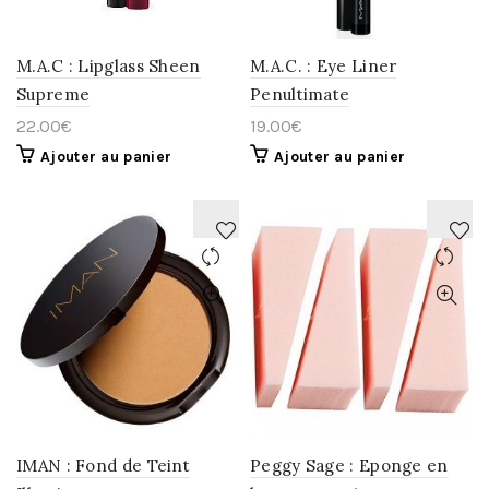
M.A.C : Lipglass Sheen
M.A.C. : Eye Liner
Supreme
Penultimate
22.00
€
19.00
€
Ajouter au panier
Ajouter au panier
AJOUTER
AJOUTER
À
À
LA
LA
WISHLIST
WISHLIST
IMAN : Fond de Teint
Peggy Sage : Eponge en