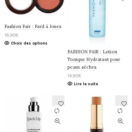
À
À
LA
LA
WISHLIST
WISHLIST
Fashion Fair : Fard à Joues
18.90
€
Choix des options
FASHION FAIR : Lotion
Tonique Hydratant pour
peaux sèches
19.90
€
Lire la suite
AJOUTER
AJOUTER
À
À