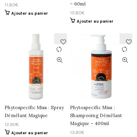
– 60ml
11.80
€
15.80
€
Ajouter au panier
Ajouter au panier
AJOUTER
AJOUTER
À
À
LA
LA
WISHLIST
WISHLIST
Phytospecific Miss : Spray
Phytospecific Miss :
Démêlant Magique
Shampooing Démêlant
Magique – 400ml
12.90
€
13.90
€
Ajouter au panier