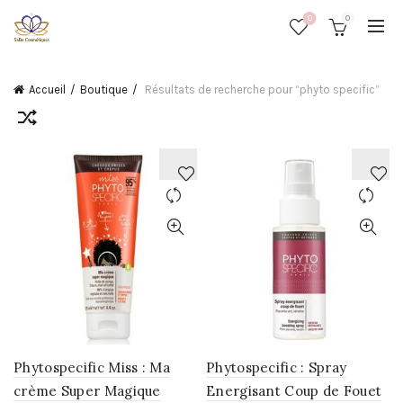
0
0
Accueil
Boutique
Résultats de recherche pour “phyto specific”
AJOUTER
AJOUTER
À
À
LA
LA
WISHLIST
WISHLIST
Phytospecific Miss : Ma
Phytospecific : Spray
crème Super Magique
Energisant Coup de Fouet