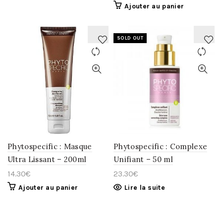
Ajouter au panier
SOLD OUT
AJOUTER
AJOUTER
À
À
LA
LA
WISHLIST
WISHLIST
Phytospecific : Masque
Phytospecific : Complexe
Ultra Lissant – 200ml
Unifiant – 50 ml
14.30
€
23.30
€
Ajouter au panier
Lire la suite