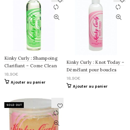
AJOUTER
AJOUTER
À
À
LA
LA
WISHLIST
WISHLIST
Kinky Curly : Shampoing
Kinky Curly : Knot Today –
Clarifiant – Come Clean
Démêlant pour boucles
18.90
€
18.90
€
Ajouter au panier
Ajouter au panier
SOLD OUT
AJOUTER
À