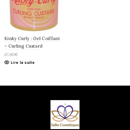
LA
WISHLIST
Kinky Curly : Gel Coiffant
– Curling Custard
21.90
€
Lire la suite