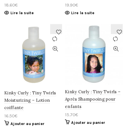
18.60
€
19.90
€
Lire la suite
Lire la suite
AJOUTER
AJOUTER
À
À
LA
LA
WISHLIST
WISHLIST
Kinky Curly : Tiny Twirls –
Kinky Curly : Tiny Twirls
Après Shampooing pour
Moisturizing – Lotion
enfants
coiffante
15.70
€
16.50
€
Ajouter au panier
Ajouter au panier