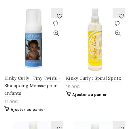
AJOUTER
AJOUTER
À
À
LA
LA
WISHLIST
WISHLIST
Kinky Curly : Tiny Twirls –
Kinky Curly : Spiral Spritz
Shampoing Mousse pour
18.90
€
enfants
Ajouter au panier
14.90
€
Ajouter au panier