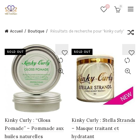
0
0
Accueil
Boutique
Résultats de recherche pour “kinky curly”
SOLD OUT
SOLD OUT
AJOUTER
AJOUTER
À
À
LA
LA
WISHLIST
WISHLIST
Kinky Curly : “Gloss
Kinky Curly : Stella Strands
Pomade” – Pommade aux
– Masque traitant et
huiles naturelles
hydratant