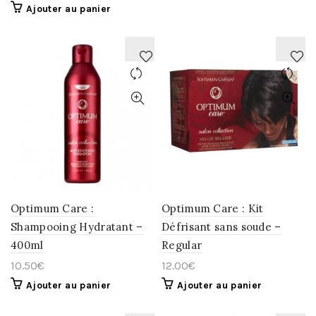
Ajouter au panier
AJOUTER
AJOUTER
À
À
LA
LA
WISHLIST
WISHLIST
Optimum Care :
Optimum Care : Kit
Shampooing Hydratant –
Défrisant sans soude –
400ml
Regular
10.50
€
12.00
€
Ajouter au panier
Ajouter au panier