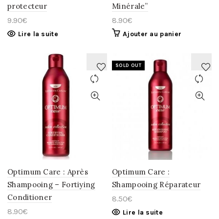
protecteur
Minérale”
9.90
€
8.90
€
Lire la suite
Ajouter au panier
SOLD OUT
AJOUTER
AJOUTER
À
À
LA
LA
WISHLIST
WISHLIST
Optimum Care : Après
Optimum Care :
Shampooing – Fortiying
Shampooing Réparateur
Conditioner
8.50
€
8.90
€
Lire la suite