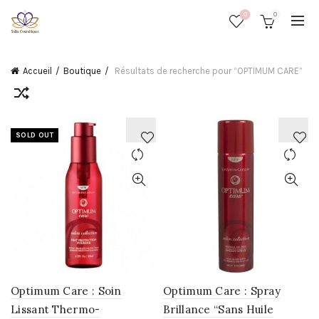
0
0
Accueil
Boutique
Résultats de recherche pour “OPTIMUM CARE”
SOLD OUT
AJOUTER
AJOUTER
À
À
LA
LA
WISHLIST
WISHLIST
Optimum Care : Soin
Optimum Care : Spray
Lissant Thermo-
Brillance “Sans Huile