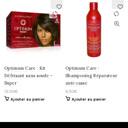
AJOUTER
AJOUTER
À
À
LA
LA
WISHLIST
WISHLIST
Optimum Care : Kit
Optimum Care :
Défrisant sans soude –
Shampooing Réparateur
Super
anti-casse
12.00
€
9.50
€
Ajouter au panier
Ajouter au panier